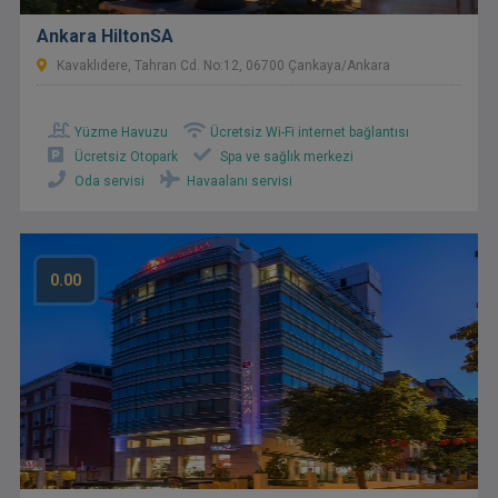
Ankara HiltonSA
Kavaklıdere, Tahran Cd. No:12, 06700 Çankaya/Ankara
Yüzme Havuzu
Ücretsiz Wi-Fi internet bağlantısı
Ücretsiz Otopark
Spa ve sağlık merkezi
Oda servisi
Havaalanı servisi
0.00