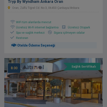
Tryp By Wyndham Ankara Oran
Oran, Zülfü Tiğrel Cd. No:3, 06450 Çankaya/Ankara
WiFi tüm alanlarda mevcut
Ücretsiz Wi-Fi internet bağlantısı
Ücretsiz Otopark
Spa ve sağlık merkezi
Sigara içilmeyen odalar
Restoran
Otelde Ödeme Seçeneği
Sağlık Sertifikalı
8.00