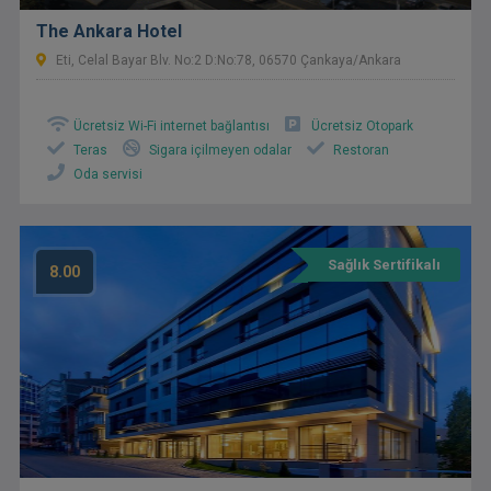
The Ankara Hotel
Eti, Celal Bayar Blv. No:2 D:No:78, 06570 Çankaya/Ankara
Ücretsiz Wi-Fi internet bağlantısı
Ücretsiz Otopark
Teras
Sigara içilmeyen odalar
Restoran
Oda servisi
Sağlık Sertifikalı
8.00