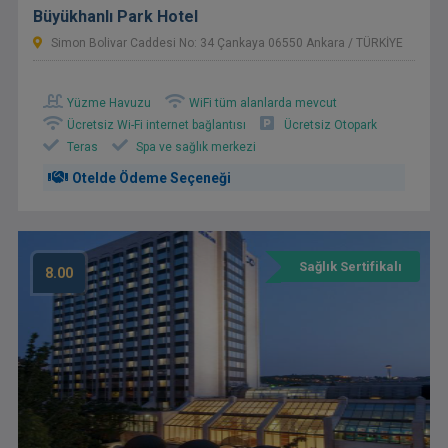
Büyükhanlı Park Hotel
Simon Bolivar Caddesi No: 34 Çankaya 06550 Ankara / TÜRKİYE
Yüzme Havuzu
WiFi tüm alanlarda mevcut
Ücretsiz Wi-Fi internet bağlantısı
Ücretsiz Otopark
Teras
Spa ve sağlık merkezi
Otelde Ödeme Seçeneği
Sağlık Sertifikalı
8.00