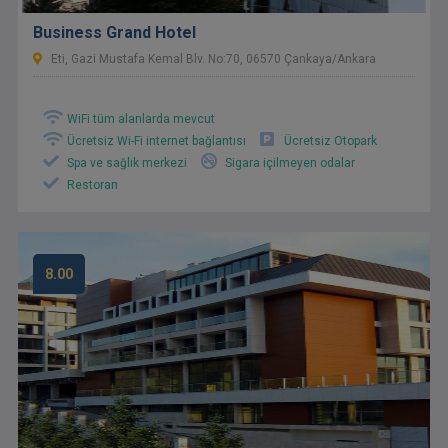
Business Grand Hotel
Eti, Gazi Mustafa Kemal Blv. No:70, 06570 Çankaya/Ankara
WiFi tüm alanlarda mevcut
Ücretsiz Wi-Fi internet bağlantısı
Ücretsiz Otopark
Spa ve sağlık merkezi
Sigara içilmeyen odalar
Restoran
8.00