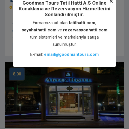
×
İbis Ankara Airport Hotel
Goodman Tours Tatil Hatti A.S Online
Konaklama ve Rezervasyon Hizmetlerini
Balikhisar Mah Ozal Bulvari 6750 , 06750 Esenboğa, Türkiye
Sonlandırılmıştır.
Firmamıza ait olan
tatilhatti.com
,
WiFi tüm alanlarda mevcut
Ücretsiz Otopark
seyahathatti.com
ve
rezervasyonhatti.com
Sigara içilmeyen odalar
Oda servisi
tüm sistemleri ve markalarıyla satışa
Engelli konuklar için olanaklar
Bar
sunulmuştur.
Otelde Ödeme Seçeneği
E-mail:
email@goodmantours.com
8.00