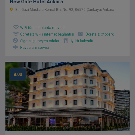
New Gate Hotel Ankara
Eti, Gazi Mustafa Kemal Blv. No. 92, 06570 Çankaya/Ankara
WiFi tüm alanlarda mevcut
Ücretsiz Wi-Fi internet bağlantısı
Ücretsiz Otopark
Sigara içilmeyen odalar
İyi bir kahvaltı
Havaalanı servisi
8.00