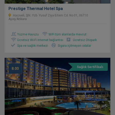
Prestige Thermal Hotel Spa
Hacıveli, Şht. Yzb. Yusuf Ziya Ertem Cd. No:01, 06710
Ayaş/Ankara
Yüzme Havuzu
WiFi tüm alanlarda mevcut
Ücretsiz Wi-Fi internet bağlantısı
Ücretsiz Otopark
Spa ve sağlık merkezi
Sigara içilmeyen odalar
Sağlık Sertifikalı
8.00