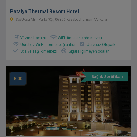
Patalya Thermal Resort Hotel
So?uksu Milli Park? ?çi, 06890 K?z?lcahamam/Ankara
Yüzme Havuzu
WiFi tüm alanlarda mevcut
Ücretsiz Wi-Fi internet bağlantısı
Ücretsiz Otopark
Spa ve sağlık merkezi
Sigara içilmeyen odalar
Sağlık Sertifikalı
8.00