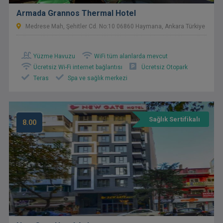
Armada Grannos Thermal Hotel
Medrese Mah, Şehitler Cd. No:10 06860 Haymana, Ankara Türkiye
Yüzme Havuzu
WiFi tüm alanlarda mevcut
Ücretsiz Wi-Fi internet bağlantısı
Ücretsiz Otopark
Teras
Spa ve sağlık merkezi
Sağlık Sertifikalı
8.00