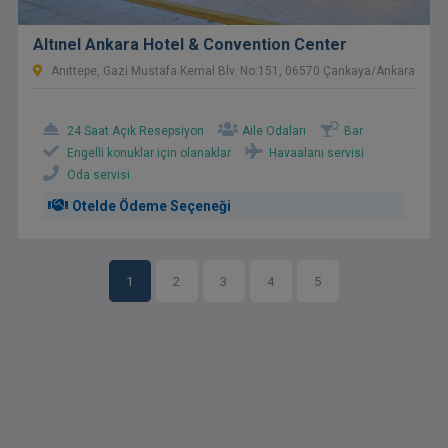
Altınel Ankara Hotel & Convention Center
Anıttepe, Gazi Mustafa Kemal Blv. No:151, 06570 Çankaya/Ankara
24 Saat Açık Resepsiyon
Aile Odaları
Bar
Engelli konuklar için olanaklar
Havaalanı servisi
Oda servisi
Otelde Ödeme Seçeneği
1
2
3
4
5