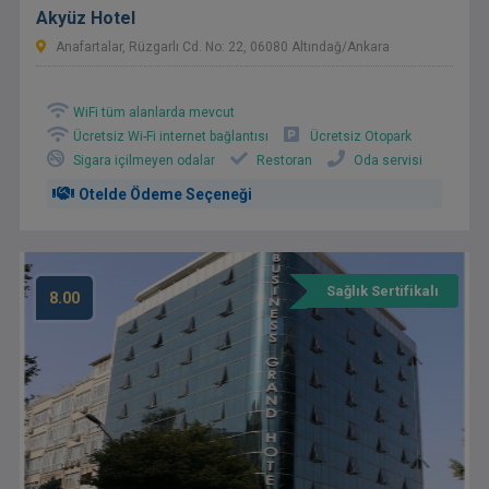
Akyüz Hotel
Anafartalar, Rüzgarlı Cd. No: 22, 06080 Altındağ/Ankara
WiFi tüm alanlarda mevcut
Ücretsiz Wi-Fi internet bağlantısı
Ücretsiz Otopark
Sigara içilmeyen odalar
Restoran
Oda servisi
Otelde Ödeme Seçeneği
Sağlık Sertifikalı
8.00