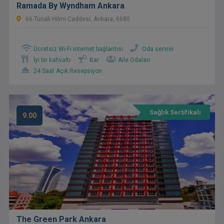
Ramada By Wyndham Ankara
66 Tunali Hilmi Caddesi, Ankara, 6680
Ücretsiz Wi-Fi internet bağlantısı
Oda servisi
İyi bir kahvaltı
Bar
Aile Odaları
24 Saat Açık Resepsiyon
Sağlık Sertifikalı
9.00
The Green Park Ankara