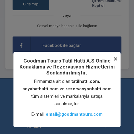
Şifremi Unuttum?
Giriş Yap
Kayıt ol
veya
Sosyal medya hesabınız ile bağlanın
Facebook ile bağlan
×
Goodman Tours Tatil Hatti A.S Online
Konaklama ve Rezervasyon Hizmetlerini
Sonlandırılmıştır.
Firmamıza ait olan
tatilhatti.com
,
seyahathatti.com
ve
rezervasyonhatti.com
Kurumsal
tüm sistemleri ve markalarıyla satışa
sunulmuştur.
İş Ortakları
E-mail:
email@goodmantours.com
Yardım