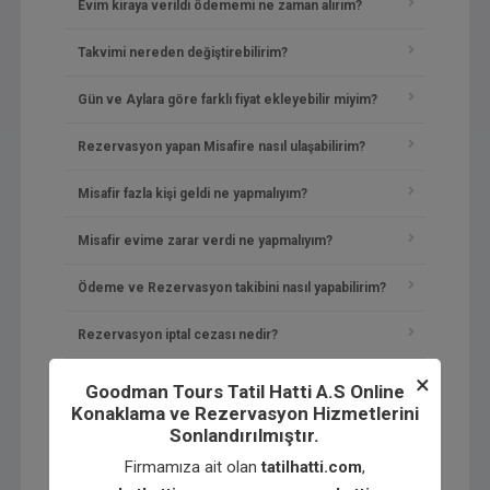
Evim kiraya verildi ödememi ne zaman alırım?
Takvimi nereden değiştirebilirim?
Gün ve Aylara göre farklı fiyat ekleyebilir miyim?
Rezervasyon yapan Misafire nasıl ulaşabilirim?
Misafir fazla kişi geldi ne yapmalıyım?
Misafir evime zarar verdi ne yapmalıyım?
Ödeme ve Rezervasyon takibini nasıl yapabilirim?
Rezervasyon iptal cezası nedir?
×
Hesabım askıya alınmış ilanım yayınlanmıyor.
Goodman Tours Tatil Hatti A.S Online
Konaklama ve Rezervasyon Hizmetlerini
Onaylanmış Rezervasyonda değişiklik yapabilir miyim?
Sonlandırılmıştır.
Firmamıza ait olan
tatilhatti.com
,