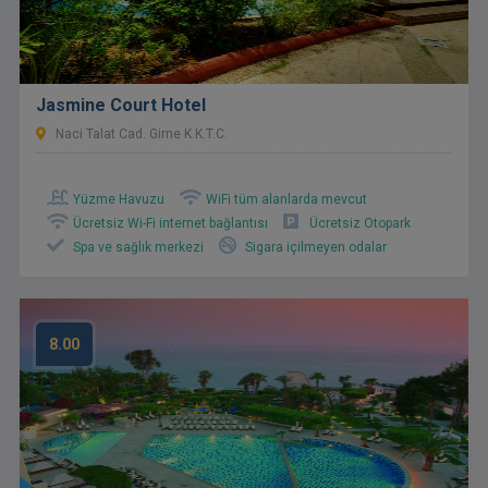
Jasmine Court Hotel
Naci Talat Cad. Girne K.K.T.C.
Yüzme Havuzu
WiFi tüm alanlarda mevcut
Ücretsiz Wi-Fi internet bağlantısı
Ücretsiz Otopark
Spa ve sağlık merkezi
Sigara içilmeyen odalar
8.00