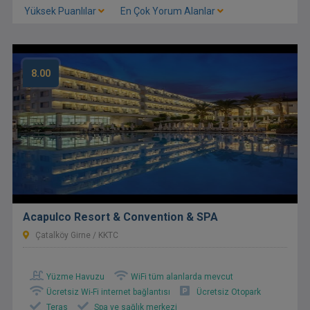
Yüksek Puanlılar
En Çok Yorum Alanlar
8.00
Acapulco Resort & Convention & SPA
Çatalköy Girne / KKTC
Yüzme Havuzu
WiFi tüm alanlarda mevcut
Ücretsiz Wi-Fi internet bağlantısı
Ücretsiz Otopark
Teras
Spa ve sağlık merkezi