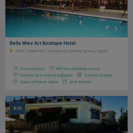
Bella Wiev Art Boutique Hotel
Zafer Caddesi No:2 Ozanköy On Kyrenia, Kyrenia, Cyprus
Yüzme Havuzu
WiFi tüm alanlarda mevcut
Ücretsiz Wi-Fi internet bağlantısı
Ücretsiz Otopark
Sigara içilmeyen odalar
İyi bir kahvaltı
8.00