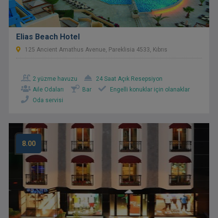
Elias Beach Hotel
125 Ancient Amathus Avenue, Pareklisia 4533, Kıbrıs
2 yüzme havuzu
24 Saat Açık Resepsiyon
Aile Odaları
Bar
Engelli konuklar için olanaklar
Oda servisi
8.00