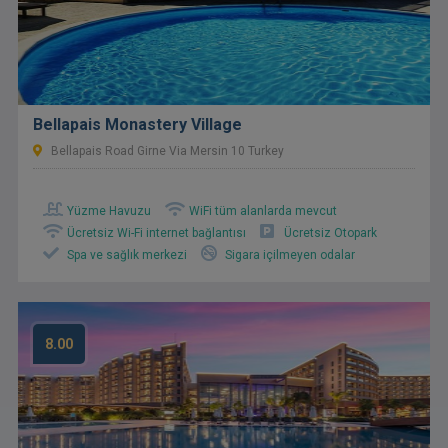
Bellapais Monastery Village
Bellapais Road Girne Via Mersin 10 Turkey
Yüzme Havuzu
WiFi tüm alanlarda mevcut
Ücretsiz Wi-Fi internet bağlantısı
Ücretsiz Otopark
Spa ve sağlık merkezi
Sigara içilmeyen odalar
8.00