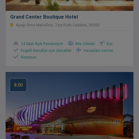
Grand Center Boutique Hotel
Aşağı Girne Mahallesi, Ziya Rızkı Caddesi, 99300
24 Saat Açık Resepsiyon
Aile Odaları
Bar
Engelli konuklar için olanaklar
Havaalanı servisi
Restoran
8.00