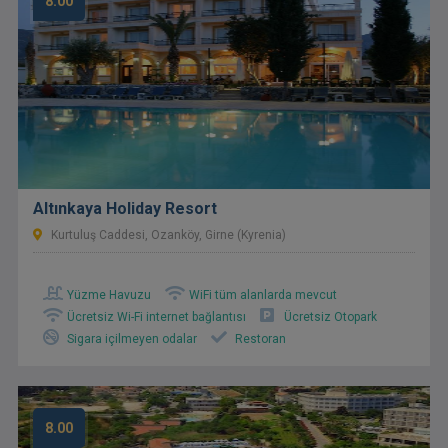
8.00
Altınkaya Holiday Resort
Kurtuluş Caddesi, Ozanköy, Girne (Kyrenia)
Yüzme Havuzu
WiFi tüm alanlarda mevcut
Ücretsiz Wi-Fi internet bağlantısı
Ücretsiz Otopark
Sigara içilmeyen odalar
Restoran
8.00