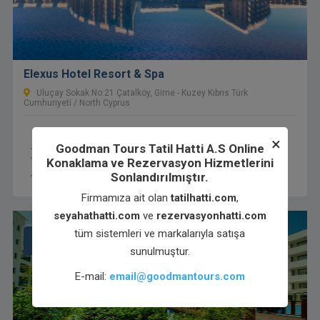
Elexus Hotel Resort & Spa
Uluçay Sokak No:21 Çatalköy, Girne - Kuzey Kıbrıs Türk
Cumhuriyeti / North Cyprus
×
Yüzme Havuzu
WiFi tüm alanlarda mevcut
Goodman Tours Tatil Hatti A.S Online
Konaklama ve Rezervasyon Hizmetlerini
Ücretsiz Wi-Fi internet bağlantısı
Ücretsiz Otopark
Sonlandırılmıştır.
Spa ve sağlık merkezi
Sigara içilmeyen odalar
Firmamıza ait olan
tatilhatti.com
,
seyahathatti.com
ve
rezervasyonhatti.com
tüm sistemleri ve markalarıyla satışa
8.00
sunulmuştur.
E-mail:
email@goodmantours.com