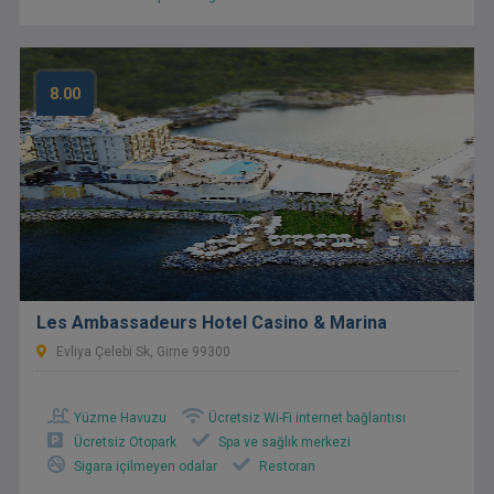
8.00
Les Ambassadeurs Hotel Casino & Marina
Evliya Çelebi Sk, Girne 99300
Yüzme Havuzu
Ücretsiz Wi-Fi internet bağlantısı
Ücretsiz Otopark
Spa ve sağlık merkezi
Sigara içilmeyen odalar
Restoran