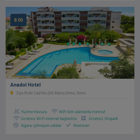
8.00
Anadol Hotel
Ziya Rızkı Cad No:205 Kıbrıs/Girne, Girne
Yüzme Havuzu
WiFi tüm alanlarda mevcut
Ücretsiz Wi-Fi internet bağlantısı
Ücretsiz Otopark
Sigara içilmeyen odalar
Restoran