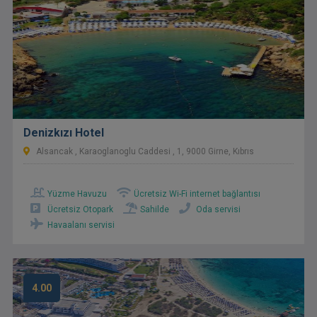
Denizkızı Hotel
Alsancak , Karaoglanoglu Caddesi , 1, 9000 Girne, Kıbrıs
Yüzme Havuzu
Ücretsiz Wi-Fi internet bağlantısı
Ücretsiz Otopark
Sahilde
Oda servisi
Havaalanı servisi
4.00