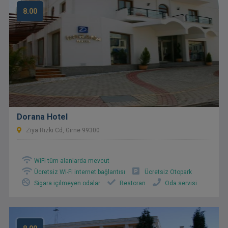
8.00
Dorana Hotel
Ziya Rızkı Cd, Girne 99300
WiFi tüm alanlarda mevcut
Ücretsiz Wi-Fi internet bağlantısı
Ücretsiz Otopark
Sigara içilmeyen odalar
Restoran
Oda servisi