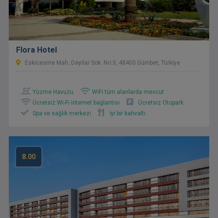
Flora Hotel
Eskicesme Mah. Dayilar Sok. No:3, 48400 Gümbet, Türkiye
Yüzme Havuzu
WiFi tüm alanlarda mevcut
Ücretsiz Wi-Fi internet bağlantısı
Ücretsiz Otopark
Spa ve sağlık merkezi
İyi bir kahvaltı
8.00