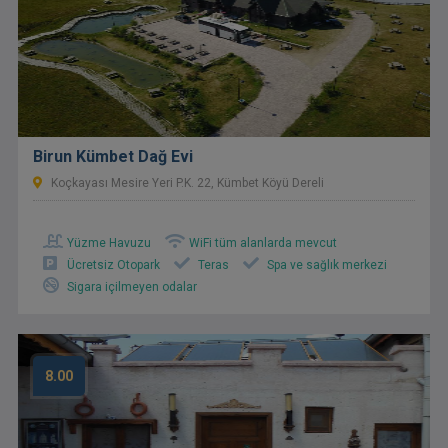
Birun Kümbet Dağ Evi
Koçkayası Mesire Yeri P.K. 22, Kümbet Köyü Dereli
Yüzme Havuzu
WiFi tüm alanlarda mevcut
Ücretsiz Otopark
Teras
Spa ve sağlık merkezi
Sigara içilmeyen odalar
8.00