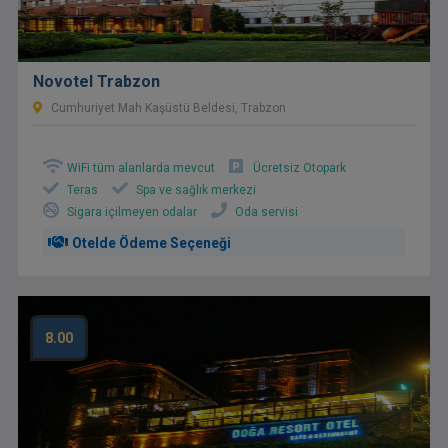
Novotel Trabzon
Cumhuriyet Mah Kaşüstü Beldesi, Trabzon
WiFi tüm alanlarda mevcut
Ücretsiz Otopark
Teras
Spa ve sağlık merkezi
Sigara içilmeyen odalar
Oda servisi
Otelde Ödeme Seçeneği
8.00