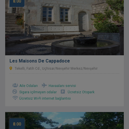
8.00
Les Maisons De Cappadoce
Tekelli, Fatih Cd., Uçhisar/Nevşehir Merkez/Nevşehir
Aile Odaları
Havaalanı servisi
Sigara içilmeyen odalar
Ücretsiz Otopark
Ücretsiz Wi-Fi internet bağlantısı
8.00