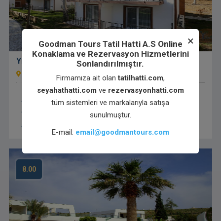
×
Goodman Tours Tatil Hatti A.S Online
Konaklama ve Rezervasyon Hizmetlerini
Yıldız Country Hotel
Sonlandırılmıştır.
Bektaşaga Köyü Mevkii, Bektaşağa Göleti, 57002 Sinop
Firmamıza ait olan
tatilhatti.com
,
seyahathatti.com
ve
rezervasyonhatti.com
tüm sistemleri ve markalarıyla satışa
WiFi tüm alanlarda mevcut
sunulmuştur.
Ücretsiz Wi-Fi internet bağlantısı
Ücretsiz Otopark
24 Saat Açık Resepsiyon
E-mail:
email@goodmantours.com
8.00