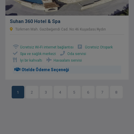
Suhan 360 Hotel & Spa
Türkmen Mah. Gazibeğendi Cad. No:46 Kuşadası/Aydın
Ücretsiz Wi-Fi internet bağlantısı
Ücretsiz Otopark
Spa ve sağlık merkezi
Oda servisi
İyi bir kahvaltı
Havaalanı servisi
Otelde Ödeme Seçeneği
1
2
3
4
5
6
7
8