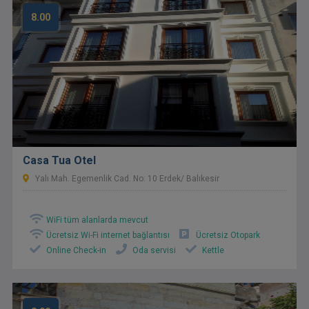
8.00
Casa Tua Otel
Yalı Mah. Egemenlik Cad. No: 10 Erdek/ Balıkesir
WiFi tüm alanlarda mevcut
Ücretsiz Wi-Fi internet bağlantısı
Ücretsiz Otopark
Online Check-in
Oda servisi
Kettle