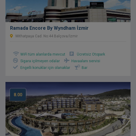
Ramada Encore By Wyndham İzmir
Mithatpaşa Cad. No:44 Balçova/İzmir
WiFi tüm alanlarda mevcut
Ücretsiz Otopark
Sigara içilmeyen odalar
Havaalanı servisi
Engelli konuklar için olanaklar
Bar
8.00