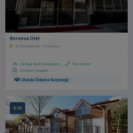
Bornova Otel
4178 Sokak No: 14 Yeşilova
24 Saat Açık Resepsiyon
Oda servisi
Ücretsiz Otopark
Otelde Ödeme Seçeneği
8.00