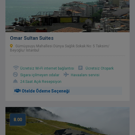
Omar Sultan Suites
Gümüşsuyu Mahallesi Dünya Sağlık Sokak No: 5 Taksim/
Beyoğlu/ İstanbul
Ücretsiz Wi-Fi internet bağlantısı
Ücretsiz Otopark
Sigara içilmeyen odalar
Havaalanı servisi
24 Saat Açık Resepsiyon
Otelde Ödeme Seçeneği
8.00