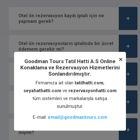
Otel ön rezervasyon kaydı iptali için ne
yapmam gerek?
Otel ön rezervasyonların iptalinde bir ücret
ödemem gerekir mi?
×
Goodman Tours Tatil Hatti A.S Online
Konaklama ve Rezervasyon Hizmetlerini
Ücreti ödenmiş otel rezervasyonunun iptali
Sonlandırılmıştır.
mümkün müdür?
Firmamıza ait olan
tatilhatti.com
,
seyahathatti.com
ve
rezervasyonhatti.com
tüm sistemleri ve markalarıyla satışa
Ücreti ödenmiş otel rezervasyonun iptalinde
para iadesi alabilir miyim?
sunulmuştur.
E-mail:
email@goodmantours.com
Otel rezervasyon tarihlerini değiştirebilir
miyim?