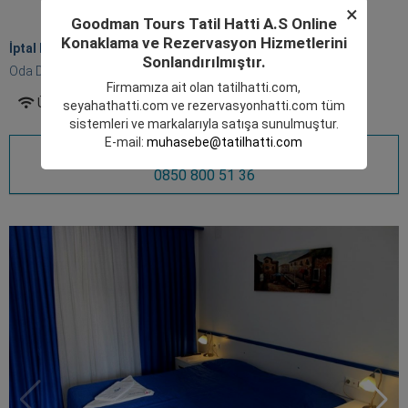
×
Goodman Tours Tatil Hatti A.S Online
Konaklama ve Rezervasyon Hizmetlerini
İptal Edilemez Daire Oda 25 M
2
Sonlandırılmıştır.
Oda Detayları
Firmamıza ait olan
tatilhatti.com
,
Ücretsiz Wifi
Banyo
Klima
TV
seyahathatti.com
ve
rezervasyonhatti.com
tüm
sistemleri ve markalarıyla satışa sunulmuştur.
E-mail:
muhasebe@tatilhatti.com
Rezervasyon için Hemen Ara
0850 800 51 36