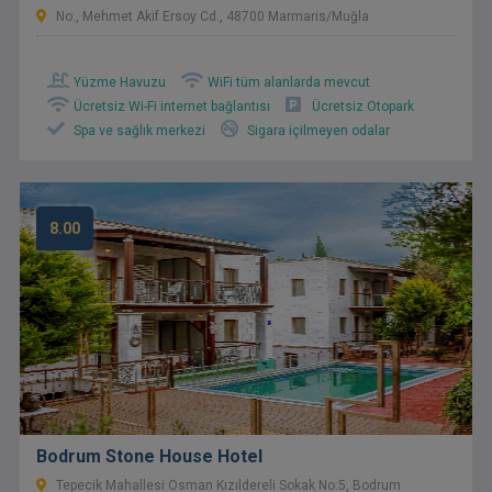
No:, Mehmet Akif Ersoy Cd., 48700 Marmaris/Muğla
Yüzme Havuzu
WiFi tüm alanlarda mevcut
Ücretsiz Wi-Fi internet bağlantısı
Ücretsiz Otopark
Spa ve sağlık merkezi
Sigara içilmeyen odalar
8.00
Bodrum Stone House Hotel
Tepecik Mahallesi Osman Kızıldereli Sokak No:5, Bodrum