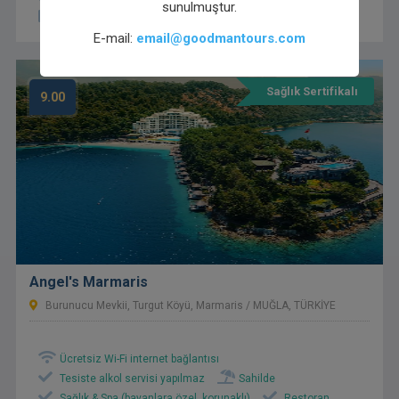
sunulmuştur.
Ücretsiz Otopark
Ücretsiz Wi-Fi internet bağlantısı
E-mail:
email@goodmantours.com
Sağlık Sertifikalı
9.00
Angel's Marmaris
Burunucu Mevkii, Turgut Köyü, Marmaris / MUĞLA, TÜRKİYE
Ücretsiz Wi-Fi internet bağlantısı
Tesiste alkol servisi yapılmaz
Sahilde
Sağlık & Spa (bayanlara özel, korunaklı)
Restoran