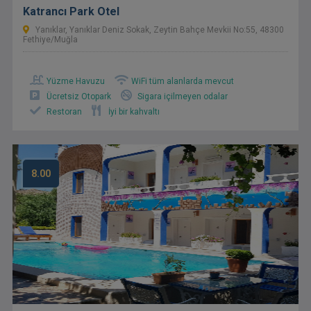
Katrancı Park Otel
Yanıklar, Yanıklar Deniz Sokak, Zeytin Bahçe Mevkii No:55, 48300
Fethiye/Muğla
Yüzme Havuzu
WiFi tüm alanlarda mevcut
Ücretsiz Otopark
Sigara içilmeyen odalar
Restoran
İyi bir kahvaltı
8.00