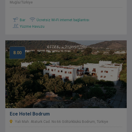
Muğla/Türkiye
Bar
Ücretsiz Wi-Fi internet bağlantısı
Yüzme Havuzu
8.00
Ece Hotel Bodrum
Yali Mah. Ataturk Cad. No:66 Göltürkbükü Bodrum, Türkiye