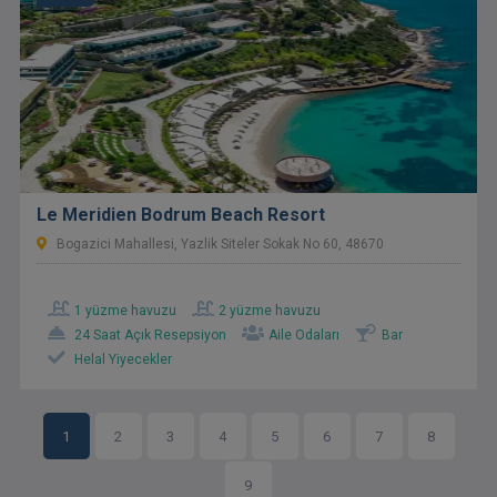
Le Meridien Bodrum Beach Resort
Bogazici Mahallesi, Yazlik Siteler Sokak No 60, 48670
1 yüzme havuzu
2 yüzme havuzu
24 Saat Açık Resepsiyon
Aile Odaları
Bar
Helal Yiyecekler
1
2
3
4
5
6
7
8
9