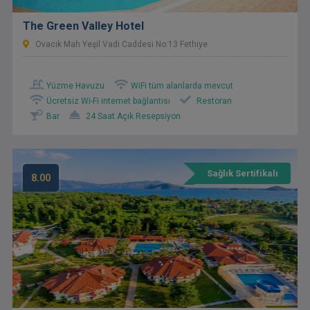
The Green Valley Hotel
Ovacık Mah Yeşil Vadi Caddesi No:13 Fethiye
Yüzme Havuzu
WiFi tüm alanlarda mevcut
Ücretsiz Wi-Fi internet bağlantısı
Restoran
Bar
24 Saat Açık Resepsiyon
Sağlık Sertifikalı
8.00