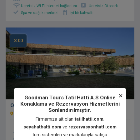
Ücretsiz Wi-Fi internet bağlantısı
Ücretsiz Otopark
Spa ve sağlık merkezi
İyi bir kahvaltı
8.00
×
Goodman Tours Tatil Hatti A.S Online
Konaklama ve Rezervasyon Hizmetlerini
Oza Butik Otel
Sonlandırılmıştır.
Atatürk Cad No 80/A Bodrum Mugla, Gümüşlük, Türkiye
Firmamıza ait olan
tatilhatti.com
,
seyahathatti.com
ve
rezervasyonhatti.com
Aile Odaları
Havaalanı servisi
tüm sistemleri ve markalarıyla satışa
Sigara içilmeyen odalar
Teras