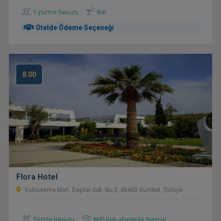
1 yüzme havuzu
Bar
Otelde Ödeme Seçeneği
8.00
Flora Hotel
Eskicesme Mah. Dayilar Sok. No:3, 48400 Gümbet, Türkiye
Yüzme Havuzu
WiFi tüm alanlarda mevcut