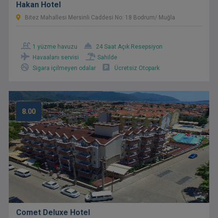
Hakan Hotel
Bitez Mahallesi Mersinli Caddesi No: 18 Bodrum/ Muğla
1 yüzme havuzu
24 Saat Açık Resepsiyon
Havaalanı servisi
Sahilde
Sigara içilmeyen odalar
Ücretsiz Otopark
8.00
Comet Deluxe Hotel