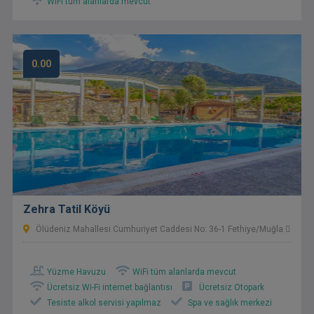
WiFi tüm alanlarda mevcut
0.00
Zehra Tatil Köyü
Ölüdeniz Mahallesi Cumhuriyet Caddesi No: 36-1 Fethiye/Muğla 
Yüzme Havuzu
WiFi tüm alanlarda mevcut
Ücretsiz Wi-Fi internet bağlantısı
Ücretsiz Otopark
Tesiste alkol servisi yapılmaz
Spa ve sağlık merkezi