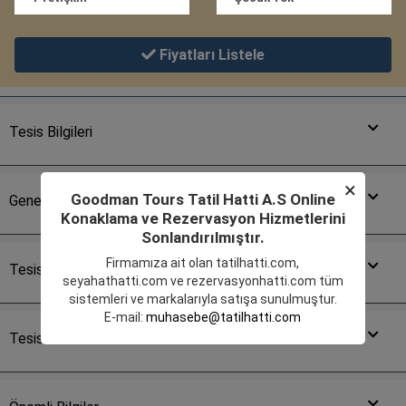
Fiyatları Listele
Tesis Bilgileri
×
Goodman Tours Tatil Hatti A.S Online
Genel Özellikler
Konaklama ve Rezervasyon Hizmetlerini
Sonlandırılmıştır.
Firmamıza ait olan
tatilhatti.com
,
Tesis Çevresi
seyahathatti.com
ve
rezervasyonhatti.com
tüm
sistemleri ve markalarıyla satışa sunulmuştur.
E-mail:
muhasebe@tatilhatti.com
Tesis Oda Listesi