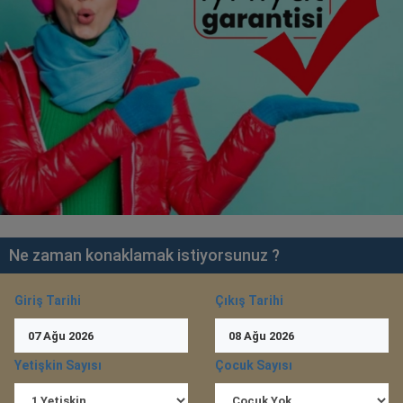
Ne zaman konaklamak istiyorsunuz ?
Giriş Tarihi
Çıkış Tarihi
07
Ağu
2026
08
Ağu
2026
Yetişkin Sayısı
Çocuk Sayısı