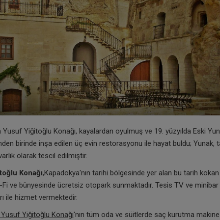
a Yusuf Yiğitoğlu Konağı, kayalardan oyulmuş ve 19. yüzyılda Eski Yu
nden birinde inşa edilen üç evin restorasyonu ile hayat buldu; Yunak, ta
varlık olarak tescil edilmiştir.
toğlu Konağı
,Kapadokya'nın tarihi bölgesinde yer alan bu tarih kokan b
-Fi ve bünyesinde ücretsiz otopark sunmaktadır. Tesis TV ve minibar
rı ile hizmet vermektedir.
Yusuf Yiğitoğlu Konağı
'nın tüm oda ve süitlerde saç kurutma makine