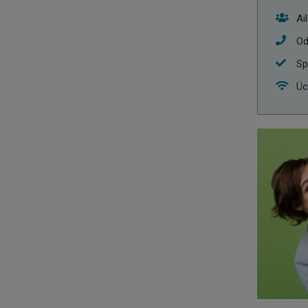
Ai
Od
Sp
Üc