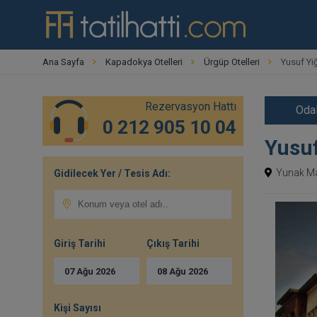
Ana Sayfa
Kapadokya Otelleri
Ürgüp Otelleri
Yusuf Yi
Rezervasyon Hattı
Odal
0 212 905 10 04
Yusuf
Yunak Mah
Gidilecek Yer / Tesis Adı:
Giriş Tarihi
Çıkış Tarihi
07
Ağu
2026
08
Ağu
2026
Kişi Sayısı