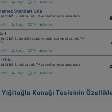
z Wifi
Banyo
TV
Kahvaltı
dilemez Standart Oda
2
üğü
35 M
. Bu odada uydu TV ve özel banyo bulunmaktadır.
z Wifi
Banyo
TV
Kahvaltı
Suit
2
üğü
40 M
. Bu üç kişilik odada veranda, spa küveti ve uydu TV
ır.
z Wifi
Banyo
TV
Kahvaltı
t Oda
2
üğü
35 M
. Bu odada uydu TV ve özel banyo bulunmaktadır.
z Wifi
Banyo
TV
Kahvaltı
 Yiğitoğlu Konağı Tesisinin Özellikle