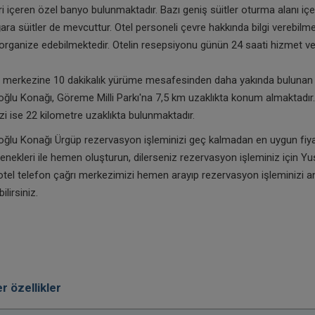
 içeren özel banyo bulunmaktadır. Bazı geniş süitler oturma alanı içe
ra süitler de mevcuttur. Otel personeli çevre hakkında bilgi verebilm
i organize edebilmektedir. Otelin resepsiyonu günün 24 saati hizmet ve
r merkezine 10 dakikalık yürüme mesafesinden daha yakında buluna
oğlu Konağı, Göreme Milli Parkı'na 7,5 km uzaklıkta konum almaktadır
i ise 22 kilometre uzaklıkta bulunmaktadır.
oğlu Konağı Ürgüp rezervasyon işleminizi geç kalmadan en uygun fiya
ekleri ile hemen oluşturun, dilerseniz rezervasyon işleminiz için Yu
otel telefon çağrı merkezimizi hemen arayıp rezervasyon işleminizi a
lirsiniz.
r özellikler