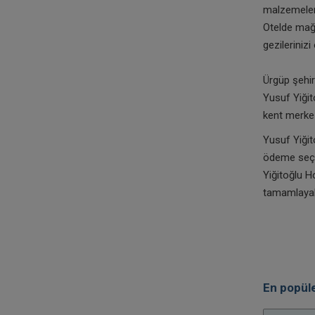
malzemeleri
Otelde mağa
gezileriniz
Ürgüp şehi
Yusuf Yiğit
kent merkez
Yusuf Yiğit
ödeme seçen
Yiğitoğlu H
tamamlayabi
En popüle