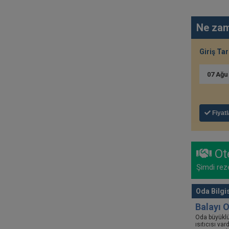
Ne zam
Giriş Tar
07
Ağ
Fiyatl
Ote
Şimdi reze
Oda Bilgis
Balayı 
Oda büyükl
ısıtıcısı va