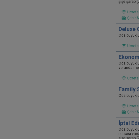
şişe şarap 
Ücretsi
Şehir 
Deluxe 
Oda büyükl
Ücretsi
Ekonom
Oda büyükl
veranda mev
Ücretsi
Family 
Oda büyükl
Ücretsi
Şehir 
İptal Ed
Oda büyükl
ısıtıcısı va
şişe şarap 