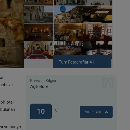
Tüm Fotoğraflar
41
nan
Kahvaltı Bilgisi
rihi ve
Açık Büfe
ir otel,
 bulunan
10
Süper
Yorum Yap
si ve banyo