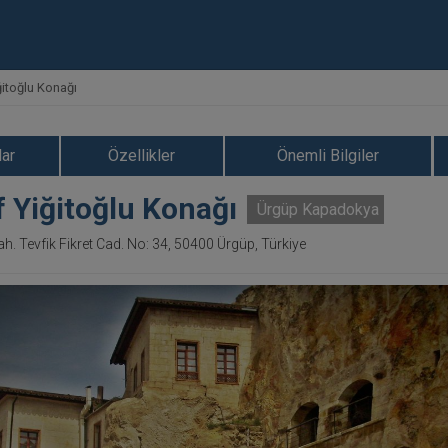
ğitoğlu Konağı
ar
Özellikler
Önemli Bilgiler
 Yiğitoğlu Konağı
Ürgüp Kapadokya
. Tevfik Fikret Cad. No: 34, 50400 Ürgüp, Türkiye