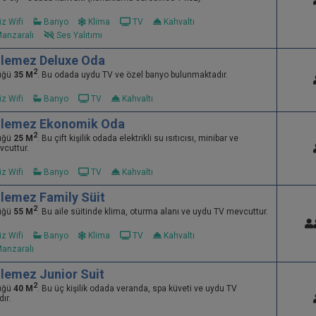
z Wifi
Banyo
Klima
TV
Kahvaltı
Manzaralı
Ses Yalıtımı
dilemez Deluxe Oda
2
üğü
35 M
. Bu odada uydu TV ve özel banyo bulunmaktadır.
z Wifi
Banyo
TV
Kahvaltı
dilemez Ekonomik Oda
2
üğü
25 M
. Bu çift kişilik odada elektrikli su ısıtıcısı, minibar ve
cuttur.
z Wifi
Banyo
TV
Kahvaltı
ilemez Family Süit
2
üğü
55 M
. Bu aile süitinde klima, oturma alanı ve uydu TV mevcuttur.
z Wifi
Banyo
Klima
TV
Kahvaltı
Manzaralı
ilemez Junior Suit
2
üğü
40 M
. Bu üç kişilik odada veranda, spa küveti ve uydu TV
ır.