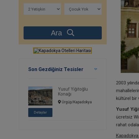
Ara
Son Gezdiğiniz Tesisler
2003 yılınd
Yusuf Yiğitoğlu
mahalleleri
Konağı
kültürel bir 
Ürgüp/Kapadokya
Yusuf Yiği
Detaylar
ücretsiz Wi
rahat odala
Kapadokya 