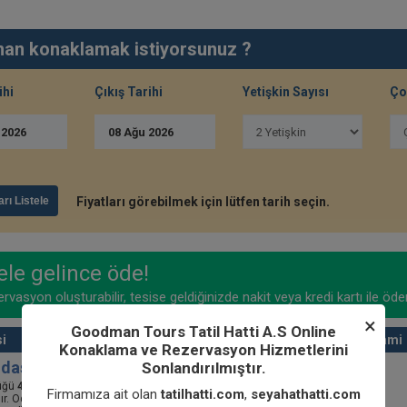
an konaklamak istiyorsunuz ?
ihi
Çıkış Tarihi
Yetişkin Sayısı
Ço
u
2026
08
Ağu
2026
arı Listele
Fiyatları görebilmek için lütfen tarih seçin.
le gelince öde!
rvasyon oluşturabilir, tesise geldiğinizde nakit veya kredi kartı ile öde
×
Goodman Tours Tatil Hatti A.S Online
i
Azami
Konaklama ve Rezervasyon Hizmetlerini
Odası
Sonlandırılmıştır.
2
üğü
45 M
. Bu çift kişilik odada ses yalıtımı, spa küveti ve elektrikli su
Firmamıza ait olan
tatilhatti.com
,
seyahathatti.com
rdır. Odada şu imkanlar sunulmaktadır: * Özel oda dekoru * Ücretsiz bir