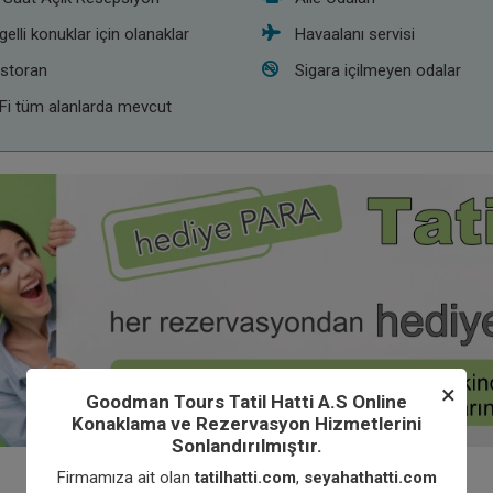
gelli konuklar için olanaklar
Havaalanı servisi
storan
Sigara içilmeyen odalar
Fi tüm alanlarda mevcut
×
Goodman Tours Tatil Hatti A.S Online
Konaklama ve Rezervasyon Hizmetlerini
Sonlandırılmıştır.
Firmamıza ait olan
tatilhatti.com
,
seyahathatti.com