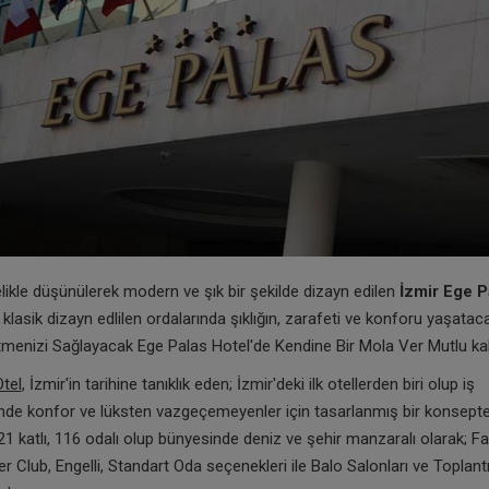
elikle düşünülerek modern ve şık bir şekilde dizayn edilen
İzmir
Ege P
 klasik dizayn edlilen ordalarında şıklığın, zarafeti ve konforu yaşatac
menizi Sağlayacak Ege Palas Hotel'de Kendine Bir Mola Ver Mutlu kal
tel
, İzmir'in tarihine tanıklık eden; İzmir'deki ilk otellerden biri olup iş
nde konfor ve lüksten vazgeçemeyenler için tasarlanmış bir konsepte 
21 katlı, 116 odalı olup bünyesinde deniz ve şehir manzaralı olarak; Fa
r Club, Engelli, Standart Oda seçenekleri ile Balo Salonları ve Toplantı