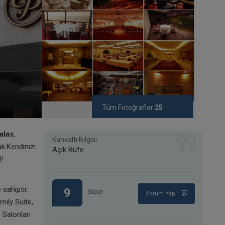
Tüm Fotoğraflar
25
alas
,
Kahvaltı Bilgisi
ak.Kendinizi
Açık Büfe
!
sahiptir.
9
Süper
Yorum Yap
mily Suite,
 Salonları