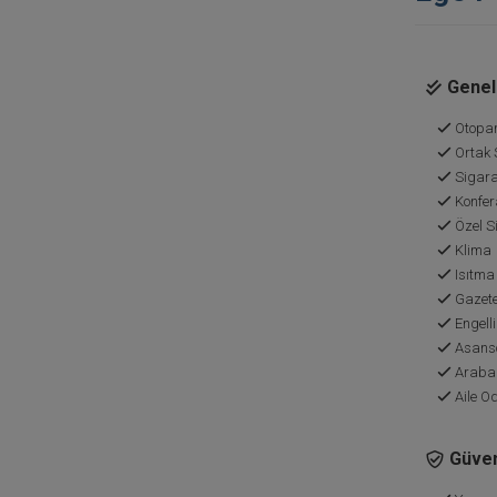
Genel 
Otopa
Ortak 
Sigara
Konfer
Özel Si
Klima
Isıtma
Gazete
Engelli
Asans
Araba
Aile Od
Güven