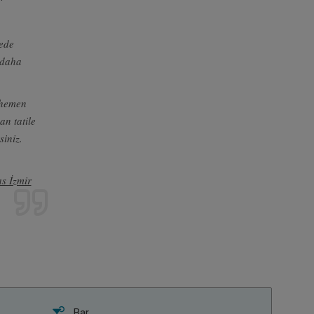
ede
e daha
 hemen
an tatile
siniz.
s İzmir
.
Bar