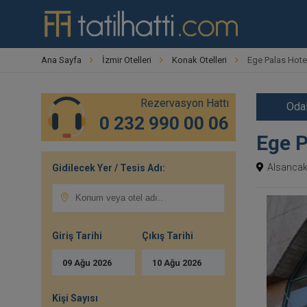
Ana Sayfa
İzmir Otelleri
Konak Otelleri
Ege Palas Hote
Rezervasyon Hattı
Odal
0 232 990 00 06
Ege P
Alsancak
Gidilecek Yer / Tesis Adı:
Giriş Tarihi
Çıkış Tarihi
09
Ağu
2026
10
Ağu
2026
Kişi Sayısı