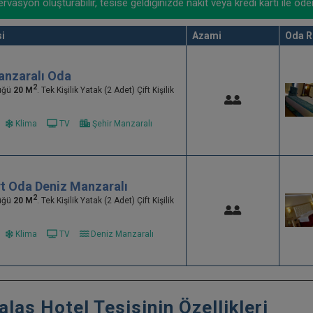
rvasyon oluşturabilir, tesise geldiğinizde nakit veya kredi kartı ile öde
i
Azami
Oda R
anzaralı Oda
2
üğü
20 M
. Tek Kişilik Yatak (2 Adet) Çift Kişilik
Klima
TV
Şehir Manzaralı
t Oda Deniz Manzaralı
2
üğü
20 M
. Tek Kişilik Yatak (2 Adet) Çift Kişilik
Klima
TV
Deniz Manzaralı
las Hotel Tesisinin Özellikleri