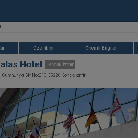
l
ar
Özellikler
Önemli Bilgiler
alas Hotel
Konak İzmir
, Cumhuriyet Blv No:210, 35220 Konak/İzmir