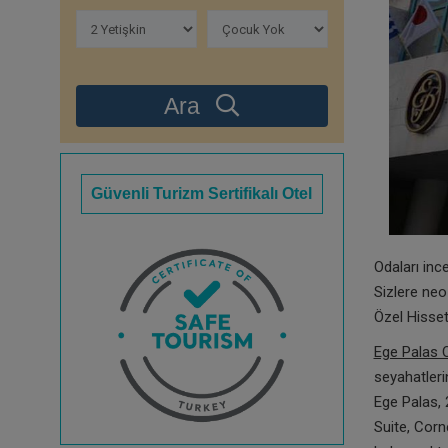
Ara
Güvenli Turizm Sertifikalı Otel
Odaları inc
Sizlere neo
Özel Hisset
Ege Palas O
seyahatleri
Ege Palas, 
Suite, Corne