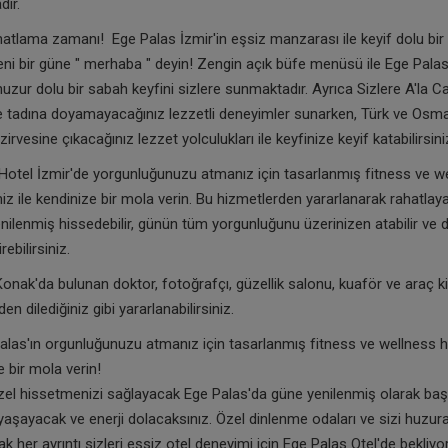
dır.
hatlama zamanı! Ege Palas İzmir'in eşsiz manzarası ile keyif dolu bir 
ni bir güne " merhaba " deyin! Zengin açık büfe menüsü ile Ege Palas 
 huzur dolu bir sabah keyfini sizlere sunmaktadır. Ayrıca Sizlere A'la 
e tadına doyamayacağınız lezzetli deneyimler sunarken, Türk ve Osma
irvesine çıkacağınız lezzet yolculukları ile keyfinize keyif katabilirsini
otel İzmir'de yorgunluğunuzu atmanız için tasarlanmış fitness ve w
iz ile kendinize bir mola verin. Bu hizmetlerden yararlanarak rahatlayab
enilenmiş hissedebilir, günün tüm yorgunluğunu üzerinizen atabilir ve d
ebilirsiniz.
onak'da bulunan doktor, fotoğrafçı, güzellik salonu, kuaför ve araç k
en dilediğiniz gibi yararlanabilirsiniz.
alas'ın orgunluğunuzu atmanız için tasarlanmış fitness ve wellness h
e bir mola verin!
zel hissetmenizi sağlayacak Ege Palas'da güne yenilenmiş olarak ba
ı yaşayacak ve enerji dolacaksınız. Özel dinlenme odaları ve sizi huzur
 her ayrıntı sizleri eşsiz otel deneyimi için Ege Palas Otel'de bekliyor