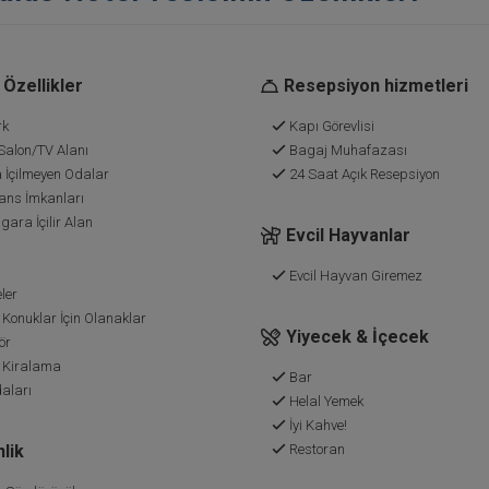
Özellikler
Resepsiyon hizmetleri
rk
Kapı Görevlisi
Salon/TV Alanı
Bagaj Muhafazası
 İçilmeyen Odalar
24 Saat Açık Resepsiyon
ans İmkanları
gara İçilir Alan
Evcil Hayvanlar
Evcil Hayvan Giremez
ler
 Konuklar İçin Olanaklar
Yiyecek & İçecek
ör
 Kiralama
Bar
aları
Helal Yemek
İyi Kahve!
lik
Restoran