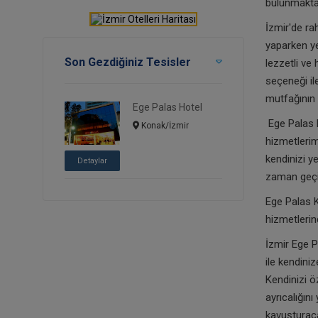
bulunmakta
İzmir'de ra
yaparken ye
Son Gezdiğiniz Tesisler
lezzetli ve
seçeneği il
mutfağının z
Ege Palas Hotel
Ege Palas H
Konak/İzmir
hizmetlerim
kendinizi y
Detaylar
zaman geçir
Ege Palas K
hizmetlerind
İzmir Ege P
ile kendiniz
Kendinizi ö
ayrıcalığın
kavuşturacak