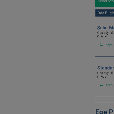
Şimdi reze
Oda Bilgis
Şehir M
Oda büyükl
(1 Adet)
Banyo
Standar
Oda büyükl
(1 Adet)
Banyo
Ege Pa