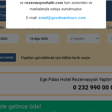
ve
rezervasyonhatti.com
tüm sistemleri ve
an konaklamak istiyorsunuz ?
markalarıyla satışa sunulmuştur.
Yarın
Hafta Sonu
E-mail:
email@goodmantours.com
ihi
Çıkış Tarihi
Yetişkin Sayısı
Ço
u
2026
10
Ağu
2026
arı Listele
Fiyatları görebilmek için lütfen tarih seçin.
Ege Palas Hotel Rezervasyon Yaptı
0 232 990 00 
le gelince öde!