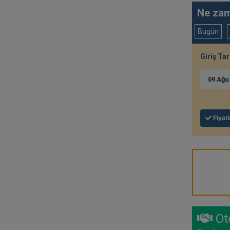
Ne zam
Bugün
Giriş Tar
09
Ağ
Fiyatl
Ote