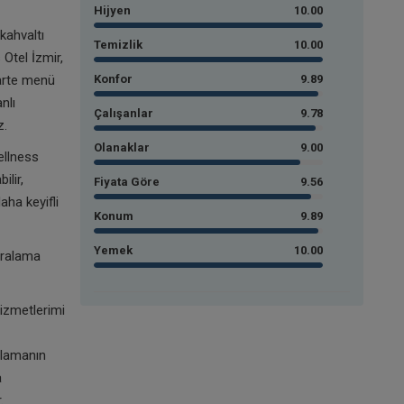
Hijyen
10.00
kahvaltı
Temizlik
10.00
Otel İzmir,
Carte menü
Konfor
9.89
nlı
Çalışanlar
9.78
z.
Olanaklar
9.00
ellness
ilir,
Fiyata Göre
9.56
aha keyifli
Konum
9.89
Yemek
10.00
iralama
izmetlerimi
şlamanın
a
.