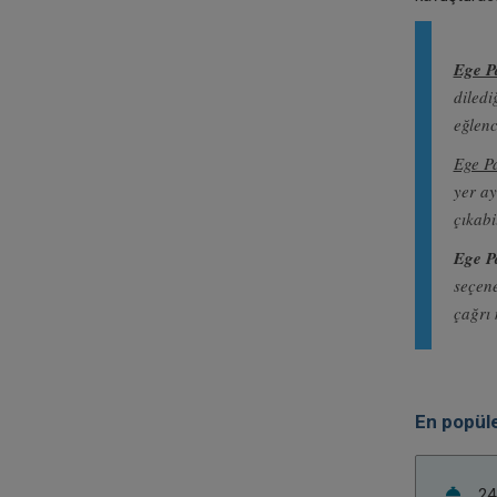
Ege P
diledi
eğlenc
Ege Pa
yer ay
çıkabi
Ege P
seçene
çağrı 
En popüle
24