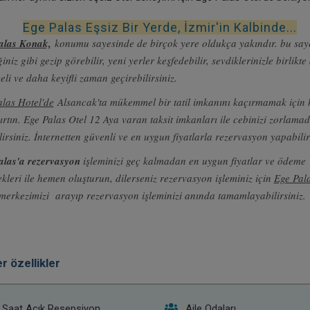
Ege Palas Eşsiz Bir Yerde, İzmir'in Kalbinde...
alas Konak,
konumu sayesinde de birçok yere oldukça yakındır. bu say
ğiniz gibi gezip görebilir, yeni yerler keşfedebilir, sevdiklerinizle birlikt
eli ve daha keyifli zaman geçirebilirsiniz.
las Hotel'de
Alsancak'ta mükemmel bir tatil imkanını kaçırmamak için
ırtın. Ege Palas Otel 12 Aya varan taksit imkanları ile cebinizi zorlamad
lirsiniz. İnternetten güvenli ve en uygun fiyatlarla rezervasyon yapabilir
alas'a rezervasyon
işleminizi geç kalmadan en uygun fiyatlar ve ödeme
kleri ile hemen oluşturun, dilerseniz rezervasyon işleminiz için
Ege Pala
merkezimizi arayıp rezervasyon işleminizi anında tamamlayabilirsiniz
r özellikler
 Saat Açık Resepsiyon
Aile Odaları