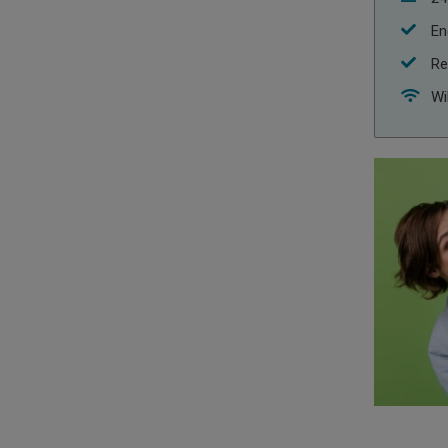
En
Re
Wi