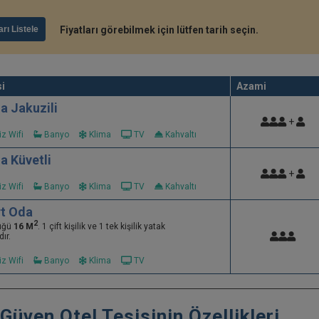
arı Listele
Fiyatları görebilmek için lütfen tarih seçin.
i
Azami
a Jakuzili
+
z Wifi
Banyo
Klima
TV
Kahvaltı
a Küvetli
+
z Wifi
Banyo
Klima
TV
Kahvaltı
t Oda
2
üğü
16 M
. 1 çift kişilik ve 1 tek kişilik yatak
ır.
z Wifi
Banyo
Klima
TV
Güven Otel Tesisinin Özellikleri