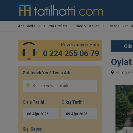
Ana Sayfa
Bursa Otelleri
İnegöl Otelleri
Oylat Güven Ot
Rezervasyon Hattı
Odal
0 224 255 06 79
Oylat
Hilmiye, 
Gidilecek Yer / Tesis Adı:
Giriş Tarihi
Çıkış Tarihi
08
Ağu
2026
09
Ağu
2026
Kişi Sayısı