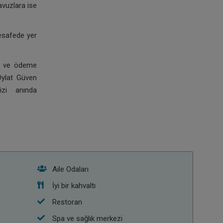
avuzlara ise
esafede yer
la ve ödeme
Oylat Güven
izi anında
Aile Odaları
İyi bir kahvaltı
Restoran
Spa ve sağlık merkezi