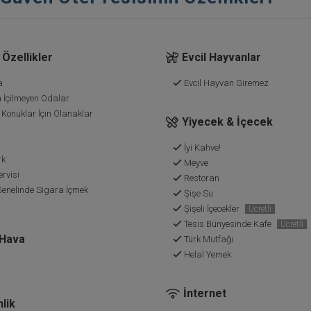
Özellikler
Evcil Hayvanlar
a
Evcil Hayvan Giremez
 İçilmeyen Odalar
 Konuklar İçin Olanaklar
Yiyecek & İçecek
İyi Kahve!
rk
Meyve
rvisi
Restoran
Genelinde Sigara İçmek
Şişe Su
Şişeli İçecekler
Ücretli
Tesis Bünyesinde Kafe
Ücretli
 Hava
Türk Mutfağı
Helal Yemek
İnternet
lik