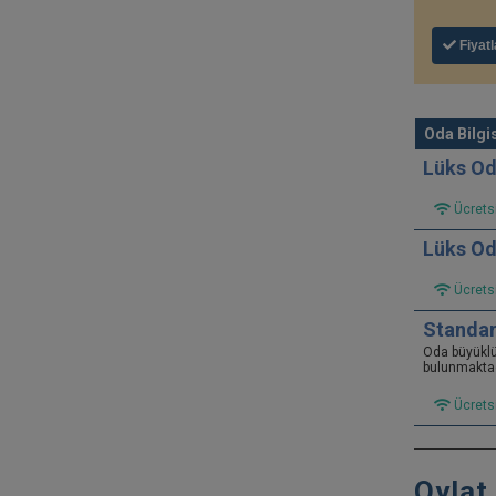
Fiyatl
Oda Bilgis
Lüks Od
Ücretsi
Lüks Od
Ücretsi
Standar
Oda büyükl
bulunmaktad
Ücretsi
Oylat 