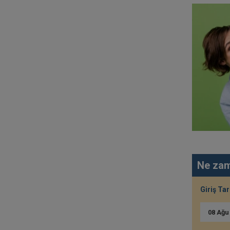
Ne zam
Giriş Tar
08
Ağ