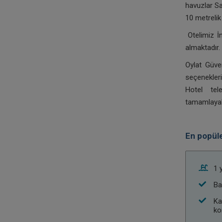
havuzlar Sa
10 metrelik
Otelimiz İ
almaktadır.
Oylat Güve
seçenekler
Hotel tel
tamamlayabi
En popüle
1 
Ba
Ka
ko