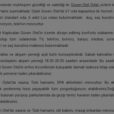
risinde muhteşem güzelliği ve sakinliği ile
Güven Otel Oylat
sizlere 
rtamı sunmaktadır. Oylat Güven Otel'de 67 oda kapasitesi ile hizmet
et standart oda, 6 adet Lüx odası bulunmaktadır. duş, saç kurutm
evizyon, telefon mevcuttur.
t Kaplıcaları Güven Otel'in özenle dizayn edilmiş konforlu odaların
olup tüm odalarında TV, telefon, bornoz, banyo, minibar, ücr
i ve saç kurutma makinesi bulunmaktadır.
altısı ve akşam yemeği açık büfe konseptindedir. Sabah kahvaltısı 
asındayken akşam yemeği 18.30-20.30 saatleri arasındadır. Bu saatl
t Güven Otel'in enfes lezzetleriyle buluşabilir damak tadınıza hitap ede
k yemenin tadını çıkarabilirsiniz.
 Oylat'da sauna, Türk hamamı, SPA aktiviteleri mevcuttur. Bu akt
k yenilenmiş hissi yaşayabilir tüm yorgunluğunuzu atabilirsiniz.Doğ
 bulunan yürüyüş parkurlarında da gezip temiz havanın tadını çıkartabil
ebilirsiniz.
n Otel’de sauna ve Türk hamamı, cilt bakımı, masaj imkanları mevcut