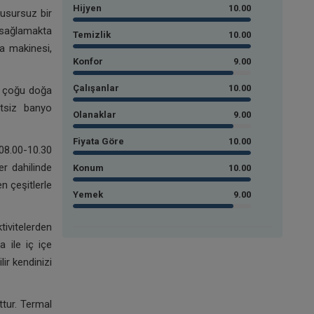
Hijyen
10.00
kusursuz bir
 sağlamakta
Temizlik
10.00
a makinesi,
Konfor
9.00
Çalışanlar
10.00
ın çoğu doğa
etsiz banyo
Olanaklar
9.00
Fiyata Göre
10.00
08.00-10.30
er dahilinde
Konum
10.00
n çeşitlerle
Yemek
9.00
ivitelerden
a ile iç içe
ir kendinizi
tur. Termal