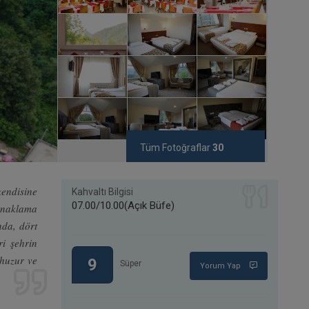
Tüm Fotoğraflar
30
kendisine
Kahvaltı Bilgisi
07.00/10.00(Açık Büfe)
konaklama
nda, dört
ri şehrin
 huzur ve
9
Süper
Yorum Yap