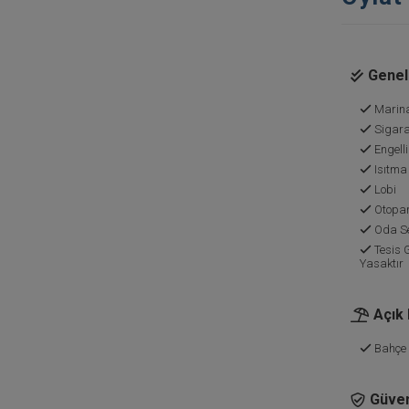
Genel 
Marin
Sigara
Engelli
Isıtma
Lobi
Otopa
Oda Se
Tesis 
Yasaktır
Açık
Bahçe
Güven