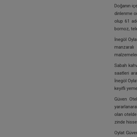
Doğanın içe
dinlenme o
olup 61 ad
bornoz, tel
İnegöl Oyla
manzaralı 
malzemeler
Sabah kahv
saatleri ar
İnegöl Oyla
keyifli yeme
Güven Otel
yararlanara
olan otelde
zinde hissed
Oylat Güve