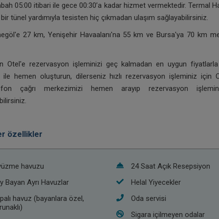
bah 05:00 itibari ile gece 00:30’a kadar hizmet vermektedir. Termal H
 bir tünel yardımıyla tesisten hiç çıkmadan ulaşım sağlayabilirsiniz.
negöl'e 27 km, Yenişehir Havaalanı'na 55 km ve Bursa'ya 70 km m
n Otel'e rezervasyon işleminizi geç kalmadan en uygun fiyatlar
i ile hemen oluşturun, dilerseniz hızlı rezervasyon işleminiz için 
efon çağrı merkezimizi hemen arayıp rezervasyon işlemin
lirsiniz.
r özellikler
yüzme havuzu
24 Saat Açık Resepsiyon
y Bayan Ayrı Havuzlar
Helal Yiyecekler
palı havuz (bayanlara özel,
Oda servisi
runaklı)
Sigara içilmeyen odalar