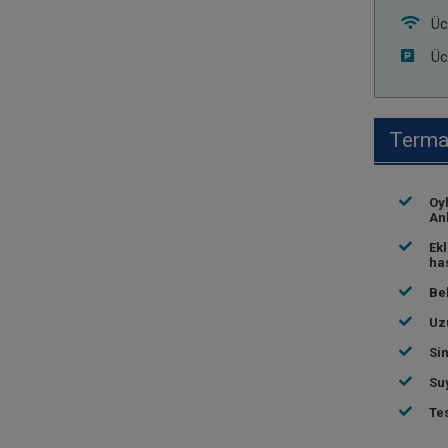
Üc
Üc
Termal
Oyl
Ank
Ek
has
Bel
Uzu
Sin
Suy
Tes