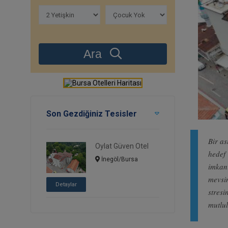
Ara
Son Gezdiğiniz Tesisler
Bir as
Oylat Güven Otel
hedef
İnegöl/Bursa
imkanı
mevsi
Detaylar
stresi
mutlu