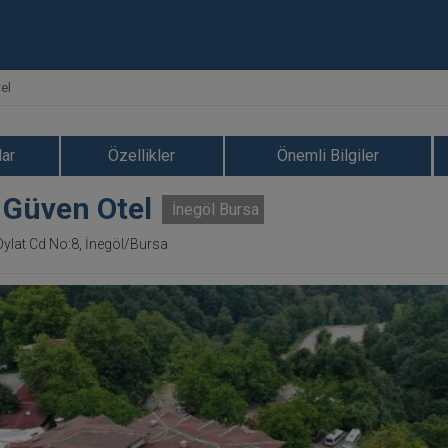
el
ar
Özellikler
Önemli Bilgiler
 Güven Otel
İnegöl Bursa
Oylat Cd No:8, İnegöl/Bursa