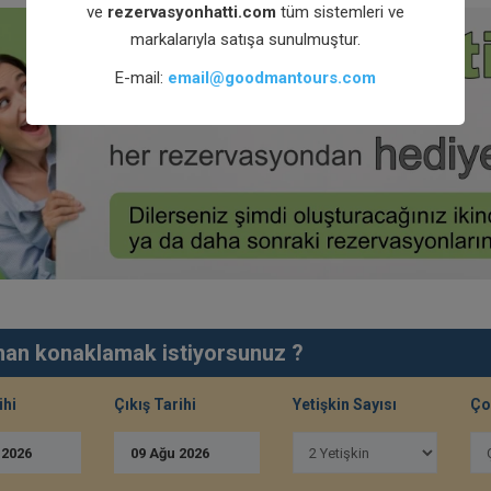
ve
rezervasyonhatti.com
tüm sistemleri ve
markalarıyla satışa sunulmuştur.
E-mail:
email@goodmantours.com
an konaklamak istiyorsunuz ?
ihi
Çıkış Tarihi
Yetişkin Sayısı
Ço
u
2026
09
Ağu
2026