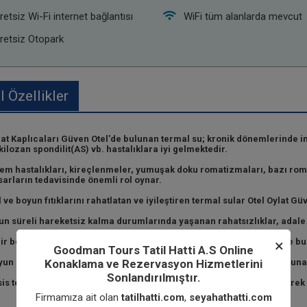
retsiz Wi-Fi internet bağlantısı
WiFi tüm alanlarda mevcut
retsiz Otopark
 Özellikler
at Kaplıcaları Güven Otel'de bulunan termal su; kronik dönemlerinde in
ilozan spondilit(AS) vb. hastalıklara iyi gelmektedir.
lem hastalıkları, kireçlenmeler, yumuşak doku romatizmaları, bazı rom
arların tedavisinde önemli rol oynar.
 ve boyun fıtıklarını rahatlatan ve iyileştiren termal sular Otel Oylat G
n süreli hareketsiz kalma durumlarında yaşanan rahatsızlıklar, adale ser
×
ir boyunca yayılan iltihapları iyileştiren termal sular Oylat Güven'de b
Goodman Tours Tatil Hatti A.S Online
Konaklama ve Rezervasyon Hizmetlerini
un ısısının düşük olması sebebiyle kalp ve tansiyon rahatsızlığı buluna
Sonlandırılmıştır.
is termal suyun, solunum sistemine, cilt, kas iskelet sistemine, böbrek v
Firmamıza ait olan
tatilhatti.com
,
seyahathatti.com