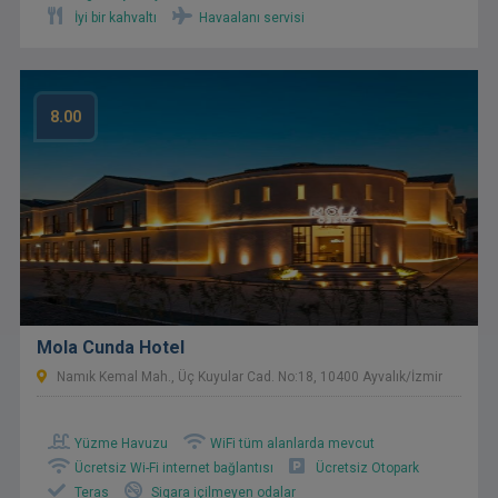
İyi bir kahvaltı
Havaalanı servisi
8.00
Mola Cunda Hotel
Namık Kemal Mah., Üç Kuyular Cad. No:18, 10400 Ayvalık/İzmir
Yüzme Havuzu
WiFi tüm alanlarda mevcut
Ücretsiz Wi-Fi internet bağlantısı
Ücretsiz Otopark
Teras
Sigara içilmeyen odalar