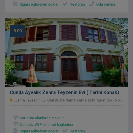
Sigara içilmeyen odalar
Restoran
Oda servisi
8.00
Cunda Ayvalık Zehra Teyzenin Evi ( Tarihi Konak)
Zehra Teyzenin Evi Otel &cafe Namık Kemal Mah. Şeref Sok.i No:7
WiFi tüm alanlarda mevcut
Ücretsiz Wi-Fi internet bağlantısı
Sigara içilmeyen odalar
Restoran