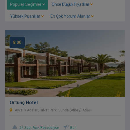
Popüler Seçimler
Önce Düşük Fiyatlılar
Yüksek Puanlılar
En Çok Yorum Alanlar
8.00
Ortunç Hotel
Ayvalık Adaları,Tabiat Parkı Cunda (Alibey) Adası
24 Saat Açık Resepsiyon
Bar