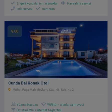
Engelli konuklar için olanaklar
Havaalanı servisi
Oda servisi
Restoran
8.00
Cunda Bal Konak Otel
Mithat Paşa Mah Mevlana Cad. 41. Sok. No:2
Yüzme Havuzu
WiFi tüm alanlarda mevcut
Ücretsiz Wi-Fi internet bağlantısı