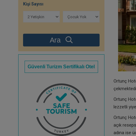
Kişi Sayısı
Ara
Güvenli Turizm Sertifikalı Otel
Ortunç Hote
çekmektedir
Ortunç Hotel
lezzetli yiy
Ortunç Hote
açık reseps
adına ise ü