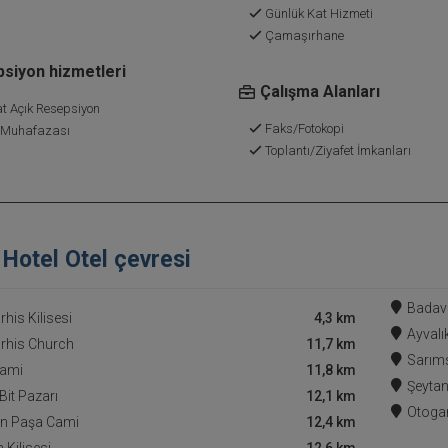
Günlük Kat Hizmeti
Çamaşırhane
siyon hizmetleri
Çalışma Alanları
t Açık Resepsiyon
Faks/Fotokopi
 Muhafazası
Toplantı/Ziyafet İmkanları
Hotel Otel çevresi
Badavu
his Kilisesi
4,3 km
Ayvalı
rhis Church
11,7 km
Sarıms
Cami
11,8 km
Şeytan
Bit Pazarı
12,1 km
Otoga
in Paşa Cami
12,4 km