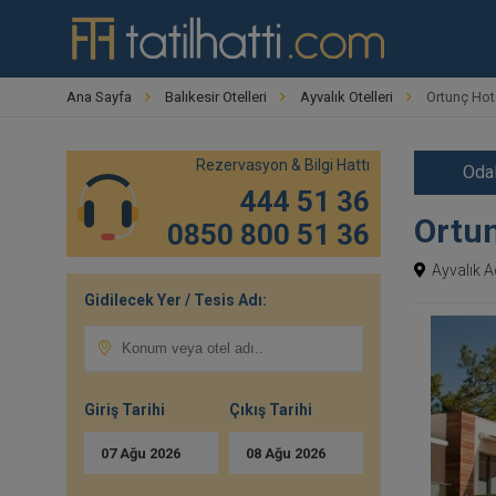
Ana Sayfa
Balıkesir Otelleri
Ayvalık Otelleri
Ortunç Hot
Rezervasyon & Bilgi Hattı
Odal
444 51 36
Ortun
0850 800 51 36
Ayvalık A
Gidilecek Yer / Tesis Adı:
Giriş Tarihi
Çıkış Tarihi
07
Ağu
2026
08
Ağu
2026