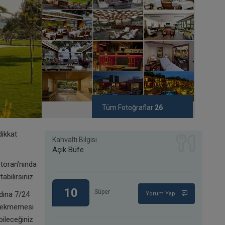
Tüm Fotoğraflar
26
dikkat
Kahvaltı Bilgisi
Açık Büfe
storan'nında
abilirsiniz.
10
Süper
adına 7/24
Yorum Yap
ı çekmemesi
bileceğiniz