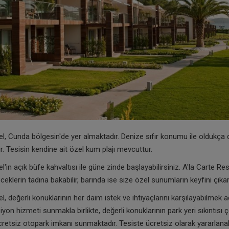
l, Cunda bölgesin'de yer almaktadır. Denize sıfır konumu ile oldukça 
. Tesisin kendine ait özel kum plajı mevcuttur.
'in açık büfe kahvaltısı ile güne zinde başlayabilirsiniz. A'la Carte Re
eceklerin tadına bakabilir, barında ise size özel sunumların keyfini çıkart
l, değerli konuklarının her daim istek ve ihtiyaçlarını karşılayabilmek 
iyon hizmeti sunmakla birlikte, değerli konuklarının park yeri sıkıntıs
cretsiz otopark imkanı sunmaktadır. Tesiste ücretsiz olarak yararlana