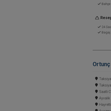
Bahçe
Resep
24 Saa
Bagaj
Ortunç 
Taksiyar
Taksiya
Saatli 
Ayvalık 
Hayrett