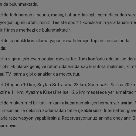
ı da bulunmaktadır.
l'de türk hamamı, sauna, masaj, buhar odası gibi hizmetlerinden yar
orgunluğunu atabilirsiniz. Tesiste sportif konuklarının yararlanabilme
ir fitness merkezi de bulunmaktadır.
l'de iş odaklı konaklama yapan misafirler için toplantı imkanlarıda
ır.
l'in sigara içilmeyen odaları mevcuttur. Tüm konforlu odaları ise den
iptir. Ek olarak geniş ve rahat odalarında saç kurutma makinesi, klima
ar, TV, ısıtma gibi olanaklar da mevcuttur.
l, Otogar'a 10 km, Şeytan Sofrası'na 23 km, Sarımsaklı Plajı'na 20 km
zi'ne 11 km, Ayazma Klisesi'ne ise 12,6 km mesafede yer almaktadır
l'de mükemmel bir tatil imkanını kaçırmamak için hemen yer ayırtın. 
 imkanları ile cebinizi zorlamadan tatile çıkabilirsiniz. İnternetten güve
larla rezervasyon yapabilirsiniz. Rezervasyonunuz anında onaylanır. B
açırmayın.