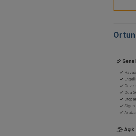
Ortunç
Genel 
Havaal
Engelli
Gazete
Oda Se
Otopa
Sigara
Araba
Açık