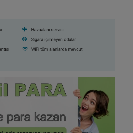
ar
Havaalanı servisi
Sigara içilmeyen odalar
ntısı
WiFi tüm alanlarda mevcut