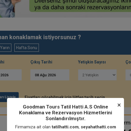
an konaklamak istiyorsunuz ?
Yarın
Hafta Sonu
ihi
Çıkış Tarihi
Yetişkin Sayısı
Ço
u
2026
08
Ağu
2026
arı Listele
Fiyatları görebilmek için lütfen tarih seçin.
×
Goodman Tours Tatil Hatti A.S Online
Konaklama ve Rezervasyon Hizmetlerini
Sonlandırılmıştır.
Ortunç Hotel Rezervasyon Yaptırm
Firmamıza ait olan
tatilhatti.com
,
seyahathatti.com