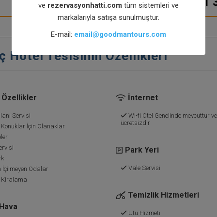
0850 800 51 
ve
rezervasyonhatti.com
tüm sistemleri ve
markalarıyla satışa sunulmuştur.
E-mail:
email@goodmantours.com
 Hotel Tesisinin Özellikleri
Özellikler
İnternet
anı Servisi
Wi-fi Otel Genelinde mevcuttur ve
ücretsizdir
 Konuklar İçin Olanaklar
ler
rvisi
Park Yeri
rk
Vale Servisi
 İçilmeyen Odalar
 Kiralama
Temizlik Hizmetleri
 Hava
Ütü Hizmeti