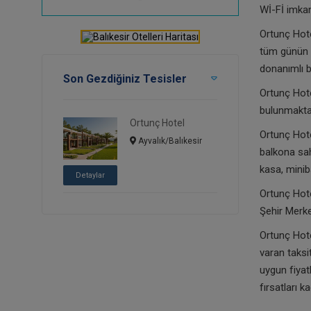
Wİ-Fİ imkan
Ortunç Hote
tüm günün y
donanımlı b
Son Gezdiğiniz Tesisler
Ortunç Hote
bulunmaktad
Ortunç Hotel
Ortunç Hote
Ayvalık/Balıkesir
balkona sah
kasa, minib
Detaylar
Ortunç Hote
Şehir Merke
Ortunç Hote
varan taksit
uygun fiyat
fırsatları k