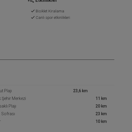
Etkinlikler
Bisiklet Kiralama
Canlı spor etkinlikleri
t Plajı
23,6 km
k Şehir Merkezi
11 km
aklı Plajı
20 km
 Sofrası
23 km
r
10 km