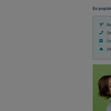
En popüle
Ba
Od
Üc
24