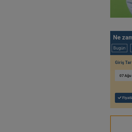
Ne zam
Bugün
Giriş Tar
07
Ağ
Fiyatl