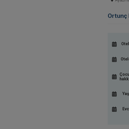
Ayazma 
Ortunç 
Otel
Otel
Çocu
hakkı
Yaş
Evc