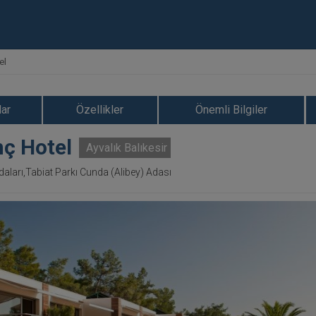
el
ar
Özellikler
Önemli Bilgiler
ç Hotel
Ayvalık Balıkesir
daları,Tabiat Parkı Cunda (Alibey) Adası