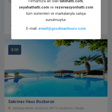
Firmamıza ait olan
tatilhatti.com
,
Türkiye
seyahathatti.com
ve
rezervasyonhatti.com
tüm sistemleri ve markalarıyla satışa
24 Saat Açık Resepsiyon
3 yüzme havuzu
sunulmuştur.
Aile Odaları
Bar
Engelli konuklar için olanaklar
İyi bir kahvaltı
E-mail:
email@goodmantours.com
8.00
Sabrinas Haus Bozburun
Adatepe Mevkii, Bozburun 48710, Bozburun / Muğla