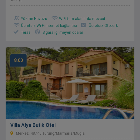
Türkiye
Yüzme Havuzu
WiFi tüm alanlarda mevcut
Ücretsiz Wi-Fi internet bağlantısı
Ücretsiz Otopark
Teras
Sigara içilmeyen odalar
8.00
Villa Alya Butik Otel
Merkez, 48740 Turunç/Marmaris/Muğla