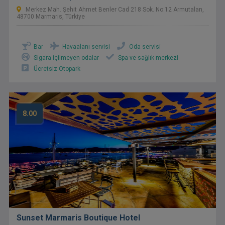
Merkez Mah. Şehit Ahmet Benler Cad 218 Sok. No:12 Armutalan,
48700 Marmaris, Türkiye
Bar
Havaalanı servisi
Oda servisi
Sigara içilmeyen odalar
Spa ve sağlık merkezi
Ücretsiz Otopark
8.00
Sunset Marmaris Boutique Hotel