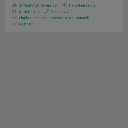
24 Saat Açık Resepsiyon
Havaalanı servisi
İyi bir kahvaltı
Oda servisi
Plajda güneşlenme (bayanlara özel, korunaklı
Restoran