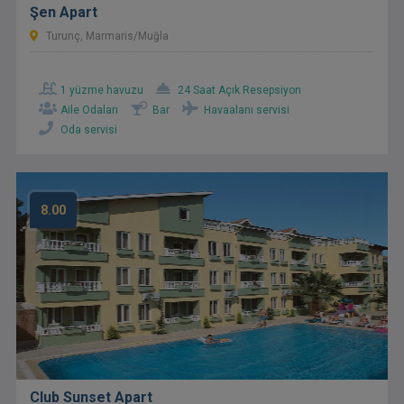
Şen Apart
Turunç, Marmaris/Muğla
1 yüzme havuzu
24 Saat Açık Resepsiyon
Aile Odaları
Bar
Havaalanı servisi
Oda servisi
8.00
Club Sunset Apart