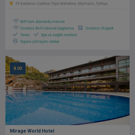
39 Barbaros Caddesi Tepe Mahallesi, Marmaris, Türkiye
WiFi tüm alanlarda mevcut
Ücretsiz Wi-Fi internet bağlantısı
Ücretsiz Otopark
Teras
Spa ve sağlık merkezi
Sigara içilmeyen odalar
8.00
Mirage World Hotel