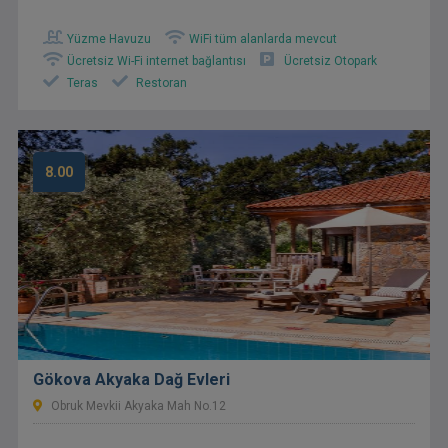
Yüzme Havuzu
WiFi tüm alanlarda mevcut
Ücretsiz Wi-Fi internet bağlantısı
Ücretsiz Otopark
Teras
Restoran
8.00
Gökova Akyaka Dağ Evleri
Obruk Mevkii Akyaka Mah No.12