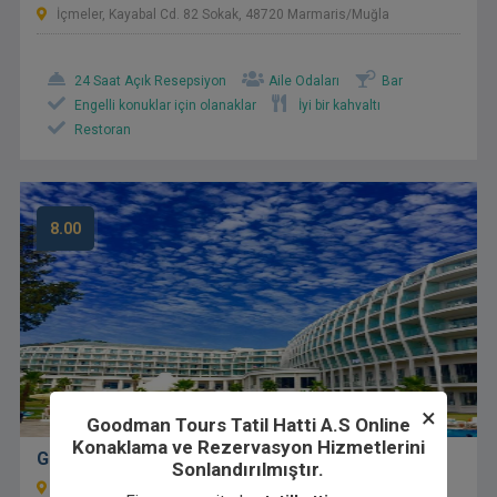
İçmeler, Kayabal Cd. 82 Sokak, 48720 Marmaris/Muğla
24 Saat Açık Resepsiyon
Aile Odaları
Bar
Engelli konuklar için olanaklar
İyi bir kahvaltı
Restoran
8.00
×
Goodman Tours Tatil Hatti A.S Online
Konaklama ve Rezervasyon Hizmetlerini
Green Nature Diamond
Sonlandırılmıştır.
Siteler Mahallesi, Cumhuriyet Bulvarı No: 9 Marmaris – Muğla /