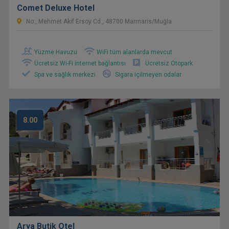
Comet Deluxe Hotel
No:, Mehmet Akif Ersoy Cd., 48700 Marmaris/Muğla
Yüzme Havuzu
WiFi tüm alanlarda mevcut
Ücretsiz Wi-Fi internet bağlantısı
Ücretsiz Otopark
Spa ve sağlık merkezi
Sigara içilmeyen odalar
8.00
Arya Butik Otel