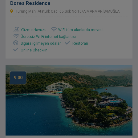
Dores Residence
Turunç Mah. Atatürk Cad. 65.sok No:10/A MARMARİS/MUĞLA
Yüzme Havuzu
WiFi tüm alanlarda mevcut
Ücretsiz Wi-Fi internet bağlantısı
Sigara içilmeyen odalar
Restoran
Online Check-in
9.00