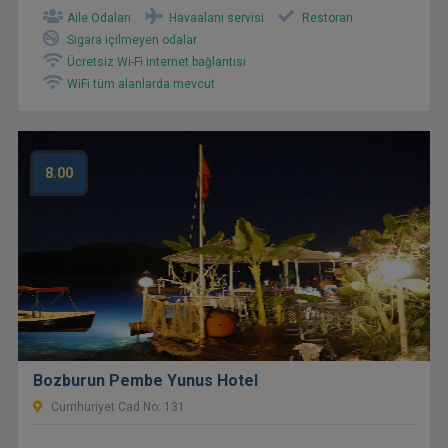
Aile Odaları
Havaalanı servisi
Restoran
Sigara içilmeyen odalar
Ücretsiz Wi-Fi internet bağlantısı
WiFi tüm alanlarda mevcut
8.00
Bozburun Pembe Yunus Hotel
Cumhuriyet Cad No: 131