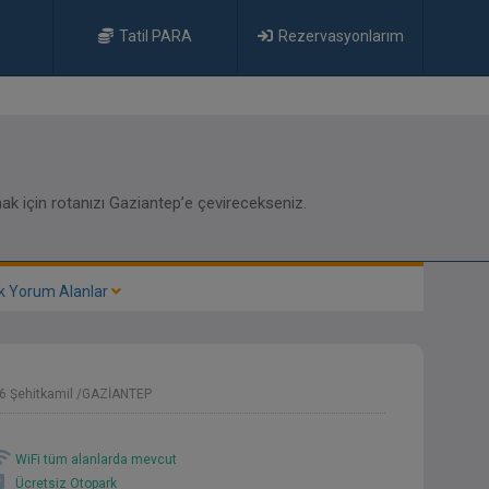
Tatil PARA
Rezervasyonlarım
ak için rotanızı Gaziantep’e çevirecekseniz.
k Yorum Alanlar
36 Şehitkamil /GAZİANTEP
WiFi tüm alanlarda mevcut
Ücretsiz Otopark