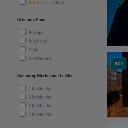
3 Yıldız
Ortalama Puanı
9+ Süper
8+ Çok İyi
7+ Iyi
5+ Ortalama
8.00
Gaziantep Merkezine Uzaklık
1 Km'den Az
2 Km'den Az
3 Km'den Az
5 Km'den Az