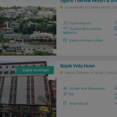
Uğurlu Thermal Resort & SP
Durantas Mh. Er Caddesi No:23, 27
Yüzme Havuzu
Ücretsiz Wi-Fi internet
bağlantısı
Sigara içilmeyen odalar
Büyük Veliç Hotel
Sağlık Sertifikalı
Savcılı, Türkmen Cd. No:33, 27300 
24 Saat Açık Resepsiyon
Bar
o
İyi bir kahvaltı