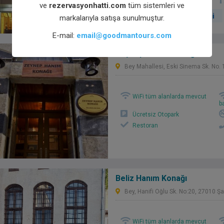
Oda servisi
ve
rezervasyonhatti.com
tüm sistemleri ve
Otelde Ödeme Seçeneği
markalarıyla satışa sunulmuştur.
E-mail:
email@goodmantours.com
Zeynep Hanım Konağı
Bey Mahallesi, Eski Sinema Sk. No.
WiFi tüm alanlarda mevcut
b
Ücretsiz Otopark
Restoran
Beliz Hanım Konağı
Bey, Hanifi Oğlu Sk. No:20, 27010 Ş
WiFi tüm alanlarda mevcut