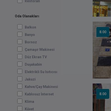
Restoran
Oda Olanakları
Balkon
8.00
Banyo
Bornoz
Çamaşır Makinesi
Düz Ekran TV
Duşakabin
Elektrikli Su Isıtıcısı
Jakuzi
Kahve/Çay Makinesi
8.00
Kablosuz İnternet
Klima
Küvet