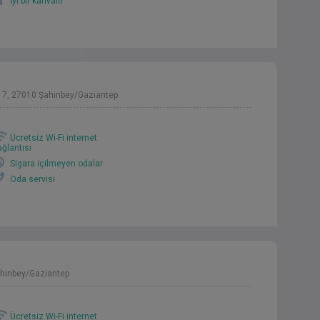
İyi bir kahvaltı
 17, 27010 Şahinbey/Gaziantep
Ücretsiz Wi-Fi internet
ağlantısı
Sigara içilmeyen odalar
Oda servisi
ahinbey/Gaziantep
Ücretsiz Wi-Fi internet