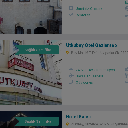
b
Ücretsiz Otopark
Restoran
Utkubey Otel Gaziantep
Sağlık Sertifikalı
Bey Mh., M.T Evfik Uygunlar Sk, 27
24 Saat Açık Resepsiyon
Havaalanı servisi
Oda servisi
Hotel Kaleli
Sağlık Sertifikalı
Alaybey, Güzelce Sk. No: 50 Şahinbe