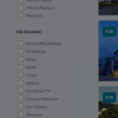
Yüzme Havuzu
Fitness Merkezi
Restoran
8.00
Oda Olanakları
Mutfak/mini Mutfak
Özel Banyo
Klima
Küvet
Teras
Balkon
Düz Ekran TV
8.00
Çamaşır Makinesi
Ses Yalıtımı
Manzara