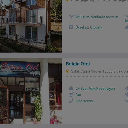
Bektaşaga Köyü Mevkii, Bektaşağa G
WiFi tüm alanlarda mevcut
b
Ücretsiz Otopark
Belgin Otel
Sahil, Cugra Mevkii, 10500 Erdek/Bal
24 Saat Açık Resepsiyon
Bar
Oda servisi