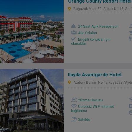
Orange County Resort Hotel
Boğazak Mah, 50. Sokak No:18, Seri
24 Saat Açık Resepsiyon
Aile Odaları
Engelli konuklar için
olanaklar
Ilayda Avantgarde Hotel
Atatürk Bulvarı No:42 Kuşadası/Ayd
Yüzme Havuzu
Ücretsiz Wi-Fi internet
bağlantısı
Sahilde