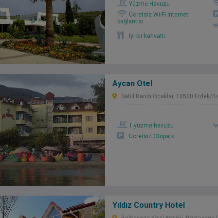
Yüzme Havuzu
Ücretsiz Wi-Fi internet
bağlantısı
İyi bir kahvaltı
Aycan Otel
Sahil Bandı Ocaklar, 10500 Erdek/Ba
1 yüzme havuzu
Ücretsiz Otopark
Yıldız Country Hotel