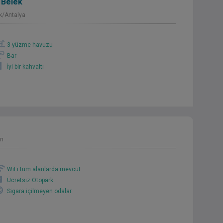
 Belek
k/Antalya
3 yüzme havuzu
Bar
İyi bir kahvaltı
ın
WiFi tüm alanlarda mevcut
Ücretsiz Otopark
Sigara içilmeyen odalar