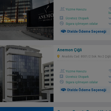
Yüzme Havuzu
b
Ücretsiz Otopark
Sigara içilmeyen odalar
Otelde Ödeme Seçeneği
Anemon Çiğli
Anadolu Cad. 8001/2 Sok. No:2 Çiğli
Yüzme Havuzu
Ücretsiz Otopark
Sigara içilmeyen odalar
Otelde Ödeme Seçeneği