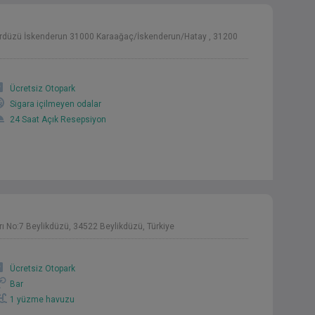
ardüzü İskenderun 31000 Karaağaç/İskenderun/Hatay , 31200
Ücretsiz Otopark
Sigara içilmeyen odalar
24 Saat Açık Resepsiyon
 No:7 Beylikdüzü, 34522 Beylikdüzü, Türkiye
Ücretsiz Otopark
Bar
1 yüzme havuzu