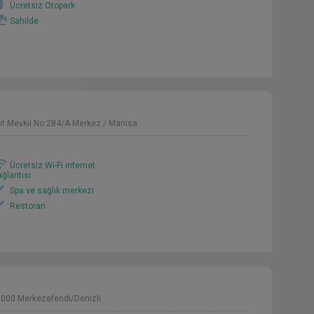
Ücretsiz Otopark
Sahilde
nıt Mevkii No:284/A Merkez / Manisa
Ücretsiz Wi-Fi internet
ağlantısı
Spa ve sağlık merkezi
Restoran
5000 Merkezefendi/Denizli