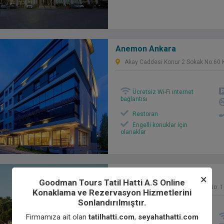
Anemon Ankara
Akay Caddesi Konur 2 Sokak No:60 K
Ücretsiz Wi-Fi internet
bağlantısı
Restoran
Engelli konuklar için
olanaklar
Arora Hotel Kuşadası
×
Goodman Tours Tatil Hatti A.S Online
Yavansu Mah. Esin Engin Cad. No: 1
Konaklama ve Rezervasyon Hizmetlerini
Sonlandırılmıştır.
Firmamıza ait olan
tatilhatti.com
,
seyahathatti.com
Yüzme Havuzu