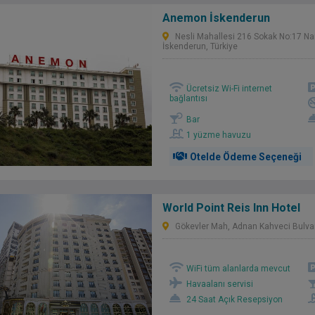
Anemon İskenderun
Nesli Mahallesi 216 Sokak No:17 N
İskenderun, Türkiye
Ücretsiz Wi-Fi internet
bağlantısı
Bar
1 yüzme havuzu
Otelde Ödeme Seçeneği
World Point Reis Inn Hotel
Gökevler Mah, Adnan Kahveci Bulvarı
WiFi tüm alanlarda mevcut
Havaalanı servisi
24 Saat Açık Resepsiyon