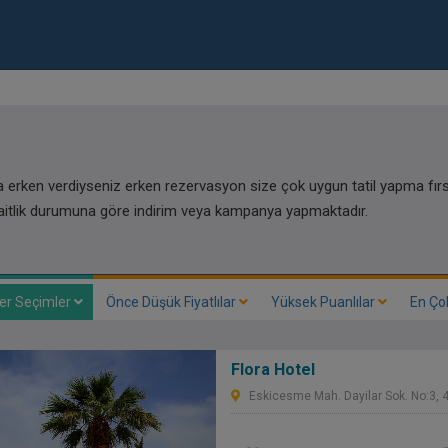
a erken verdiyseniz erken rezervasyon size çok uygun tatil yapma fırs
saitlik durumuna göre indirim veya kampanya yapmaktadır.
er Seçimler
Önce Düşük Fiyatlılar
Yüksek Puanlılar
En Ço
Flora Hotel
Eskicesme Mah. Dayilar Sok. No:3, 