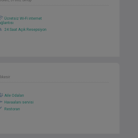
öleti, 57002 Sinop
Ücretsiz Wi-Fi internet
ağlantısı
24 Saat Açık Resepsiyon
ıkesir
Aile Odaları
Havaalanı servisi
Restoran