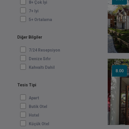
8+ Çok İyi
7+ Iyi
5+ Ortalama
Diğer Bilgiler
7/24 Resepsiyon
Denize Sıfır
Kahvaltı Dahil
8.00
Tesis Tipi
Apart
Butik Otel
Hotel
Küçük Otel