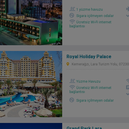
1 yüzme havuzu
Sigara içilmeyen odalar
Ücretsiz Wi-Fi internet
bağlantısı
Royal Holiday Palace
Kemerağzı, Lara Turizm Yolu, 0723
Yüzme Havuzu
Ücretsiz Wi-Fi internet
bağlantısı
Sigara içilmeyen odalar
Grand Park Lara