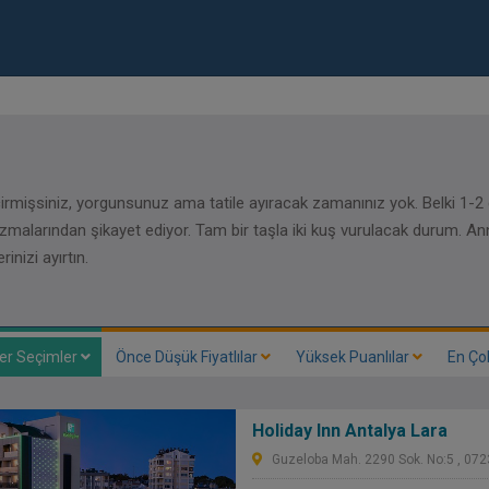
irmişsiniz, yorgunsunuz ama tatile ayıracak zamanınız yok. Belki 1-2
malarından şikayet ediyor. Tam bir taşla iki kuş vurulacak durum. An
inizi ayırtın.
er Seçimler
Önce Düşük Fiyatlılar
Yüksek Puanlılar
En Ço
Holiday Inn Antalya Lara
Guzeloba Mah. 2290 Sok. No:5 , 0723