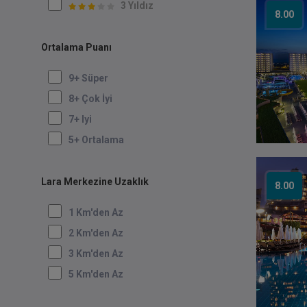
3 Yıldız
8.00
Ortalama Puanı
9+ Süper
8+ Çok İyi
7+ Iyi
5+ Ortalama
Lara Merkezine Uzaklık
8.00
1 Km'den Az
2 Km'den Az
3 Km'den Az
5 Km'den Az