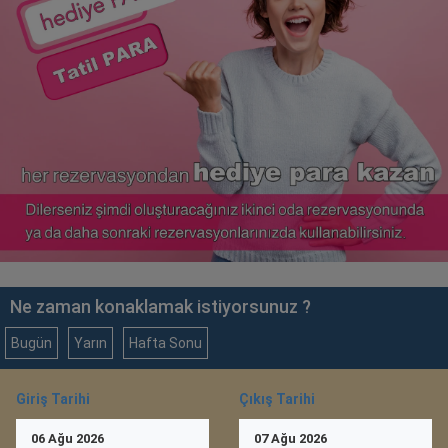
Ne zaman konaklamak istiyorsunuz ?
Bugün
Yarın
Hafta Sonu
Giriş Tarihi
Çıkış Tarihi
06
Ağu
2026
07
Ağu
2026