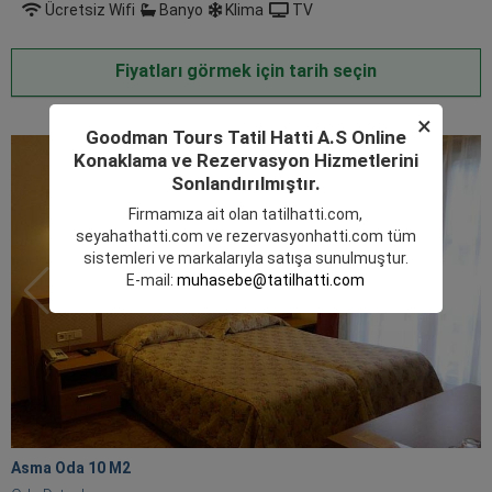
Ücretsiz Wifi
Banyo
Klima
TV
Fiyatları görmek için tarih seçin
×
Goodman Tours Tatil Hatti A.S Online
Konaklama ve Rezervasyon Hizmetlerini
Sonlandırılmıştır.
Firmamıza ait olan
tatilhatti.com
,
seyahathatti.com
ve
rezervasyonhatti.com
tüm
sistemleri ve markalarıyla satışa sunulmuştur.
E-mail:
muhasebe@tatilhatti.com
Asma Oda 10 M
2