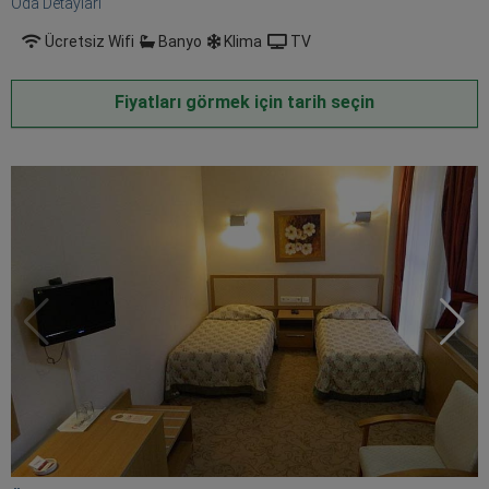
Oda Detayları
Ücretsiz Wifi
Banyo
Klima
TV
Fiyatları görmek için tarih seçin