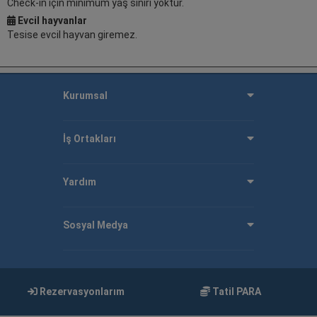
Check-in için minimum yaş sınırı yoktur.
Evcil hayvanlar
Tesise evcil hayvan giremez.
Kurumsal
İş Ortakları
Yardım
Sosyal Medya
Rezervasyonlarım
Tatil PARA