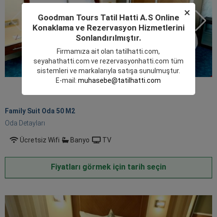
×
Goodman Tours Tatil Hatti A.S Online
Konaklama ve Rezervasyon Hizmetlerini
Sonlandırılmıştır.
Firmamıza ait olan
tatilhatti.com
,
seyahathatti.com
ve
rezervasyonhatti.com
tüm
sistemleri ve markalarıyla satışa sunulmuştur.
E-mail:
muhasebe@tatilhatti.com
Family Suit Oda 50 M
2
Oda Detayları
Ücretsiz Wifi
Banyo
TV
Fiyatları görmek için tarih seçin