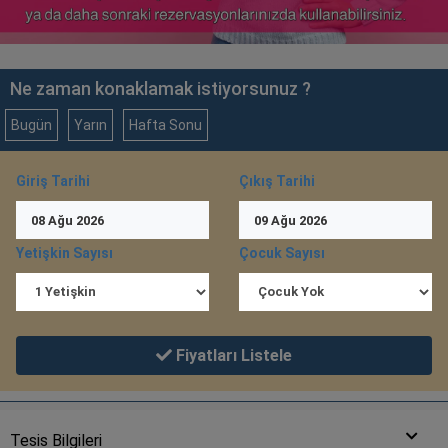
Ne zaman konaklamak istiyorsunuz ?
Bugün
Yarın
Hafta Sonu
Giriş Tarihi
Çıkış Tarihi
08
Ağu
2026
09
Ağu
2026
Yetişkin Sayısı
Çocuk Sayısı
Fiyatları Listele
Tesis Bilgileri