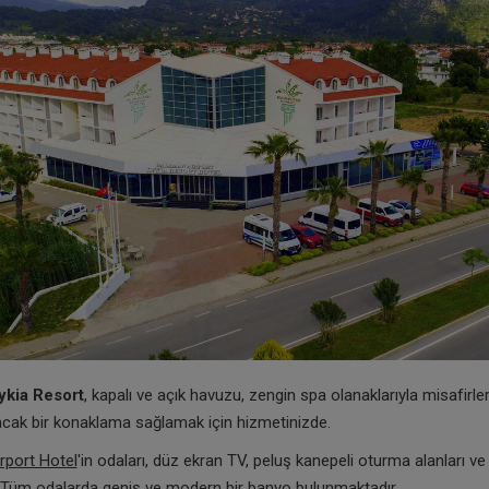
ykia Resort
, kapalı ve açık havuzu, zengin spa olanaklarıyla misafirle
cak bir konaklama sağlamak için hizmetinizde.
rport Hotel
'in odaları, düz ekran TV, peluş kanepeli oturma alanları ve
. Tüm odalarda geniş ve modern bir banyo bulunmaktadır.