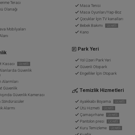
enme Terası
Masa Tenisi
ü Olanağı
Masa Oyunları/Yap-Boz
Çocuklar İçin TV kanalları
Bebek Bakımı
Ücretli
ava Mobilyaları
Kano
Alanı
Park Yeri
lik
Yol Üzeri Park Yeri
t Kasası
Ücretli
Güvenli Otopark
Alanlarda Güvenlik
Engelliler İçin Otopark
ı
Alarmları
t Güvenlik
Temizlik Hizmetleri
Dışında Güvenlik Kamerası
 Söndürücüler
Ayakkabı Boyama
Ücretli
ik Alarmı
Ütü Hizmeti
Ücretli
Çamaşırhane
Ücretli
Pantolon presi
Ücretli
Kuru Temizleme
Ücretli
Kuaför