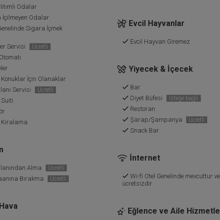
ıtımlı Odalar
 İçilmeyen Odalar
Evcil Hayvanlar
Genelinde Sigara İçmek
Evcil Hayvan Giremez
er Servisi
Ücretli
 Otomatı
ler
Yiyecek & İçecek
 Konuklar İçin Olanaklar
Bar
anı Servisi
Ücretli
Diyet Büfesi
isteğe bağlı
Suiti
Restoran
ör
Şarap/Şampanya
Ücretli
 Kiralama
Snack Bar
m
İnternet
lanından Alma
Ücretli
Wi-fi Otel Genelinde mevcuttur ve
aanına Bırakma
Ücretli
ücretsizdir
 Hava
Eğlence ve Aile Hizmetle