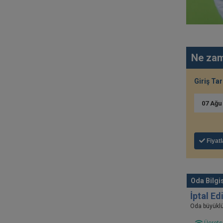
Ne zam
Giriş Tar
07
Ağ
Fiyatl
Oda Bilgis
İptal E
Oda büyükl