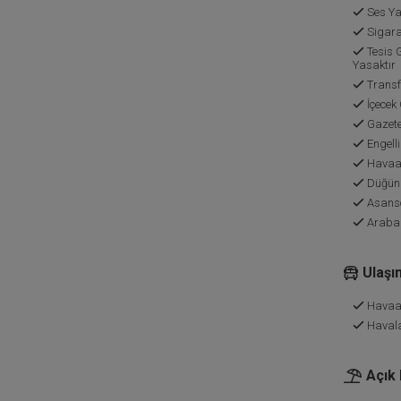
Ses Yal
Sigara
Tesis 
Yasaktır
Transf
İçecek
Gazete
Engelli
Havaal
Düğün 
Asans
Araba
Ulaşı
Havaa
Haval
Açık