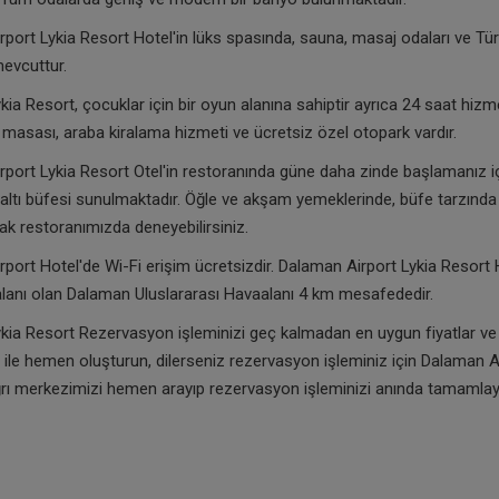
port Lykia Resort Hotel'in lüks spasında, sauna, masaj odaları ve T
mevcuttur.
ia Resort, çocuklar için bir oyun alanına sahiptir ayrıca 24 saat hizm
masası, araba kiralama hizmeti ve ücretsiz özel otopark vardır.
port Lykia Resort Otel'in restoranında güne daha zinde başlamanız iç
ltı büfesi sunulmaktadır. Öğle ve akşam yemeklerinde, büfe tarzında
rak restoranımızda deneyebilirsiniz.
port Hotel'de Wi-Fi erişim ücretsizdir. Dalaman Airport Lykia Resort 
lanı olan Dalaman Uluslararası Havaalanı 4 km mesafededir.
kia Resort Rezervasyon işleminizi geç kalmadan en uygun fiyatlar v
 ile hemen oluşturun, dilerseniz rezervasyon işleminiz için Dalaman A
rı merkezimizi hemen arayıp rezervasyon işleminizi anında tamamlaya