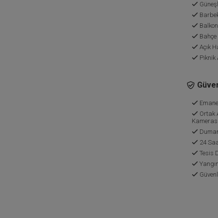
Güneşl
Barbek
Balkon
Bahçe
Açık H
Piknik 
Güven
Emane
Ortak 
Kameras
Duman 
24 Saa
Tesis 
Yangın
Güvenl