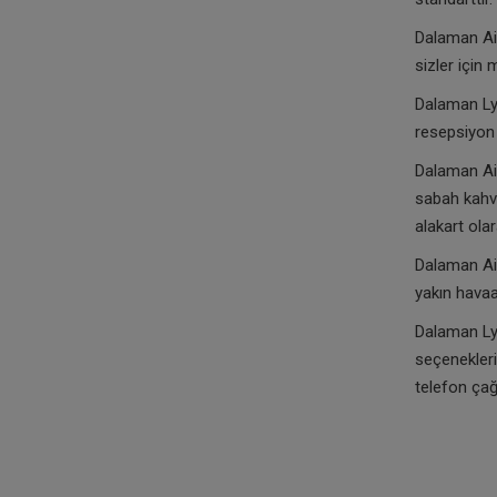
Dalaman Air
sizler için 
Dalaman Lyk
resepsiyon 
Dalaman Air
sabah kahva
alakart ola
Dalaman Air
yakın havaa
Dalaman Ly
seçenekleri
telefon çağ