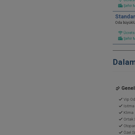
Ücretsi
Şehir 
Standar
Oda büyükl
Ücretsi
Şehir 
Dalam
Genel 
Vip Oda
Isıtma
Klima
Ortak 
Otopa
Özel Si