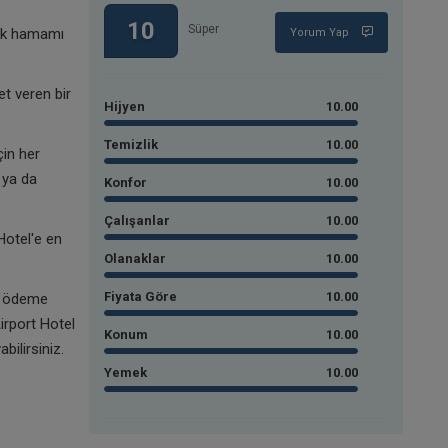
10
Süper
ürk hamamı
Yorum Yap
et veren bir
Hijyen
10.00
Temizlik
10.00
in her
 ya da
Konfor
10.00
Çalışanlar
10.00
Hotel'e en
Olanaklar
10.00
Fiyata Göre
10.00
e ödeme
irport Hotel
Konum
10.00
bilirsiniz.
Yemek
10.00