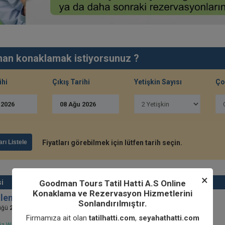
an konaklamak istiyorsunuz ?
ihi
Çıkış Tarihi
Yetişkin Sayısı
Ço
u
2026
08
Ağu
2026
arı Listele
Fiyatları görebilmek için lütfen tarih seçin.
×
Goodman Tours Tatil Hatti A.S Online
i
Azami
Konaklama ve Rezervasyon Hizmetlerini
dilemez Standart Oda
Sonlandırılmıştır.
2
üğü
24 M
. Tek Kişilik Yatak(1 Adet) Çift Kişilik(1 Adet)
Firmamıza ait olan
tatilhatti.com
,
seyahathatti.com