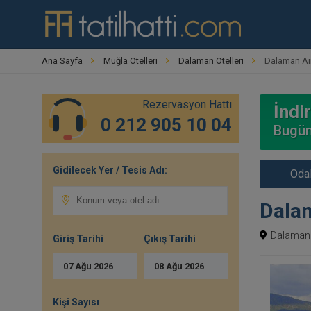
Ana Sayfa
Muğla Otelleri
Dalaman Otelleri
Dalaman Air
Rezervasyon Hattı
İndir
0 212 905 10 04
Bugün
Gidilecek Yer / Tesis Adı:
Odal
Dalam
Dalaman 
Giriş Tarihi
Çıkış Tarihi
07
Ağu
2026
08
Ağu
2026
Kişi Sayısı