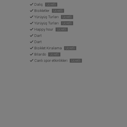
Dalış
Ücretli
Bisikletler
Ücretli
Yürüyüş Turları
Ücretli
Yürüyüş Turları
Ücretli
Happy hour
Ücretli
Dart
Dart
Bisiklet Kiralama
Ücretli
Bilardo
Ücretli
Canlı spor etkinlikleri
Ücretli