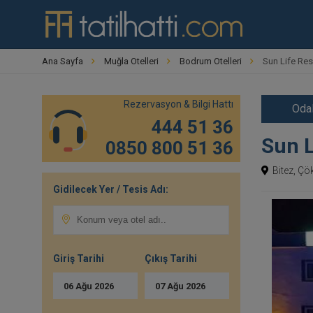
Ana Sayfa
Muğla Otelleri
Bodrum Otelleri
Sun Life Res
Rezervasyon & Bilgi Hattı
Odal
444 51 36
Sun L
0850 800 51 36
Bitez, Ç
Gidilecek Yer / Tesis Adı:
Giriş Tarihi
Çıkış Tarihi
06
Ağu
2026
07
Ağu
2026