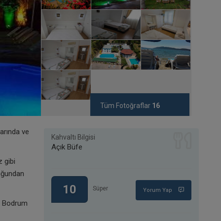
Tüm Fotoğraflar
16
arında ve
Kahvaltı Bilgisi
Açık Büfe
 gibi
duğundan
10
Süper
Yorum Yap
s- Bodrum