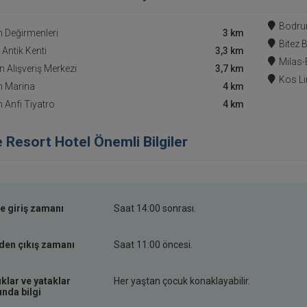
Bodru
 Değirmenleri
3 km
Bitez 
Antik Kenti
3,3 km
Milas
 Alışveriş Merkezi
3,7 km
Kos L
 Marina
4 km
Anfi Tiyatro
4 km
e Resort Hotel Önemli Bilgiler
e giriş zamanı
Saat 14:00 sonrası.
den çıkış zamanı
Saat 11:00 öncesi.
klar ve yataklar
Her yaştan çocuk konaklayabilir.
nda bilgi