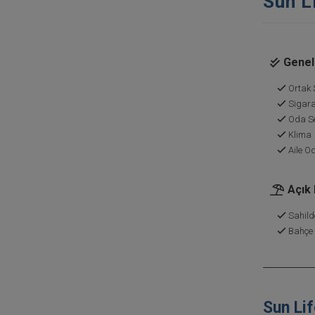
Sun Li
Genel 
Ortak 
Sigara
Oda Se
Klima
Aile Od
Açık
Sahild
Bahçe
Sun Lif