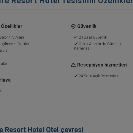
fe Resort Hotel Tesisinin Özellikler
Özellikler
Güvenlik
Salon/TV Alanı
24 Saat Güvenlik
 İçilmeyen Odalar
Ortak Alanlarda Güvenlik
Kamerası
rvisi
aları
Resepsiyon hizmetleri
24 Saat Açık Resepsiyon
 Hava
e
e Resort Hotel Otel çevresi