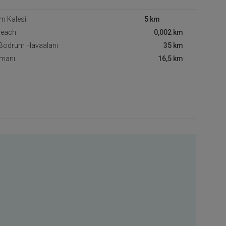
m Kalesi
5 km
Beach
0,002 km
-Bodrum Havaalanı
35 km
imanı
16,5 km