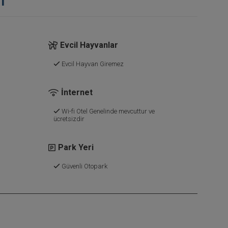
i
Evcil Hayvanlar
Evcil Hayvan Giremez
İnternet
Wi-fi Otel Genelinde mevcuttur ve
ücretsizdir
Park Yeri
Güvenli Otopark