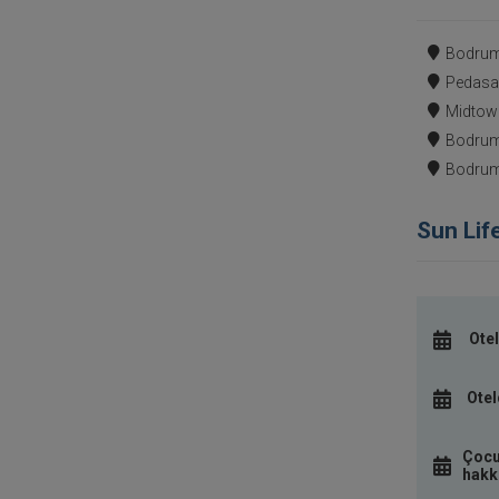
Bodrum
Pedasa 
Midtown
Bodrum
Bodrum 
Sun Lif
Otel
Otel
Çocu
hakkı