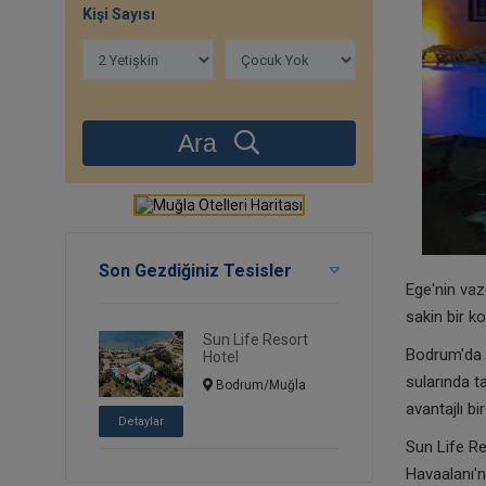
Kişi Sayısı
Ara
Son Gezdiğiniz Tesisler
Ege'nin vaz
sakin bir ko
Sun Life Resort
Bodrum'da s
Hotel
sularında t
Bodrum/Muğla
avantajlı bi
Detaylar
Sun Life R
Havaalanı'n