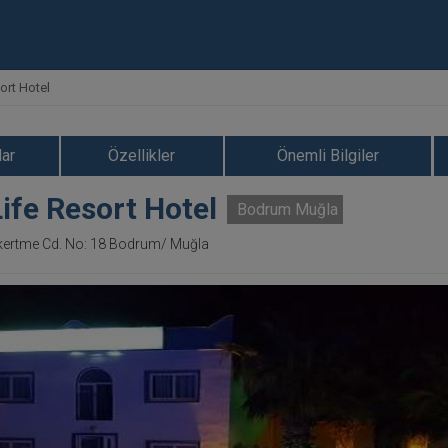
ort Hotel
ar
Özellikler
Önemli Bilgiler
ife Resort Hotel
Bodrum Muğla
ökertme Cd. No: 18 Bodrum/ Muğla