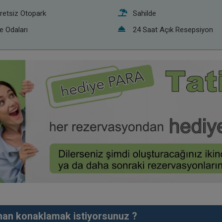
retsiz Otopark
Sahilde
le Odaları
24 Saat Açık Resepsiyon
an konaklamak istiyorsunuz ?