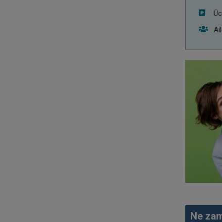
Üc
Ai
Ne zam