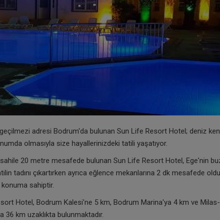
geçilmezi adresi Bodrum'da bulunan Sun Life Resort Hotel; deniz ken
numda olmasıyla size hayallerinizdeki tatili yaşatıyor.
ahile 20 metre mesafede bulunan Sun Life Resort Hotel, Ege'nin buz
atilin tadını çıkartırken ayrıca eğlence mekanlarına 2 dk mesafede ol
r konuma sahiptir.
esort Hotel, Bodrum Kalesi'ne 5 km, Bodrum Marina'ya 4 km ve Mila
a 36 km uzaklıkta bulunmaktadır.