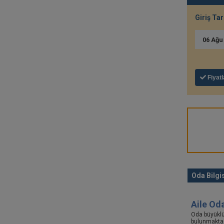
Giriş Tar
06
Ağ
Fiyatl
Oda Bilgis
Aile Od
Oda büyükl
bulunmaktad