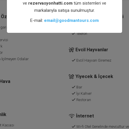
ve
rezervasyonhatti.com
tüm sistemleri ve
markalarıyla satışa sunulmuştur.
Özellikler
Resepsiyon hizmetleri
E-mail:
email@goodmantours.com
gara İçilir Alan
Bebek Karyolası
Telefon
rvisi
rk
Evcil Hayvanlar
ör
 İçilmeyen Odalar
Evcil Hayvan Giremez
Yiyecek & İçecek
 Hava
Bar
İyi Kahve!
Restoran
lik
İnternet
t Kasası
Wi-fi Otel Genelinde mevcuttur ve