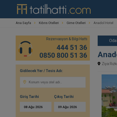
Ana Sayfa
Kıbrıs Otelleri
Girne Otelleri
Anadol Hotel
Rezervasyon & Bilgi Hattı
Odal
444 51 36
Anado
0850 800 51 36
Ziya Rızk
Gidilecek Yer / Tesis Adı:
Giriş Tarihi
Çıkış Tarihi
08
Ağu
2026
09
Ağu
2026