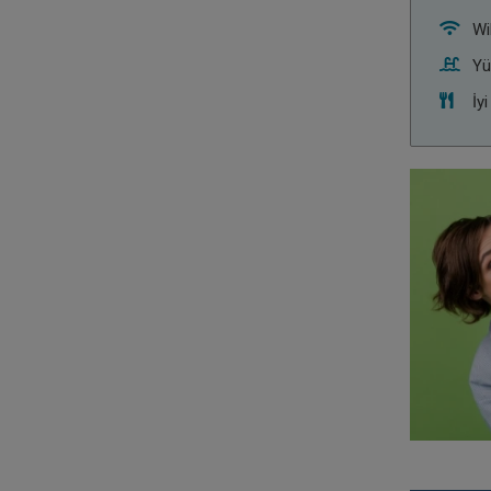
Wi
Yü
İyi