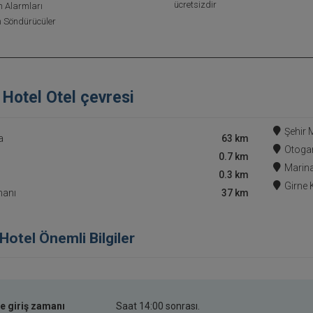
ücretsizdir
Alarmları
 Söndürücüler
Hotel Otel çevresi
Şehir 
a
63 km
Otoga
0.7 km
Marin
0.3 km
Girne 
manı
37 km
Hotel Önemli Bilgiler
e giriş zamanı
Saat 14:00 sonrası.