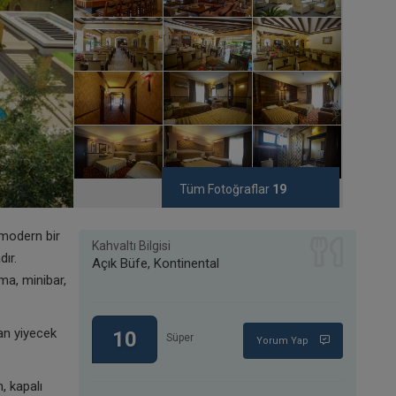
Tüm Fotoğraflar
19
 modern bir
Kahvaltı Bilgisi
dır.
Açık Büfe, Kontinental
ma, minibar,
an yiyecek
10
Süper
Yorum Yap
, kapalı