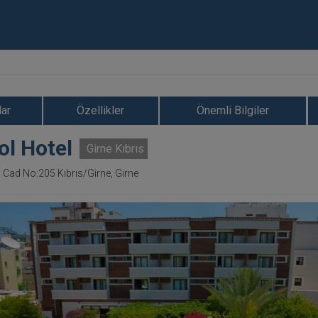
ar
Özellikler
Önemli Bilgiler
l Hotel
Girne Kıbrıs
ı Cad No:205 Kıbrıs/Girne, Girne