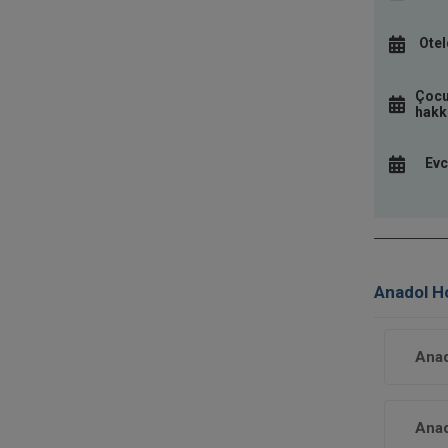
Otel
Çocu
hakkı
Evc
Anadol Ho
Anad
Anad