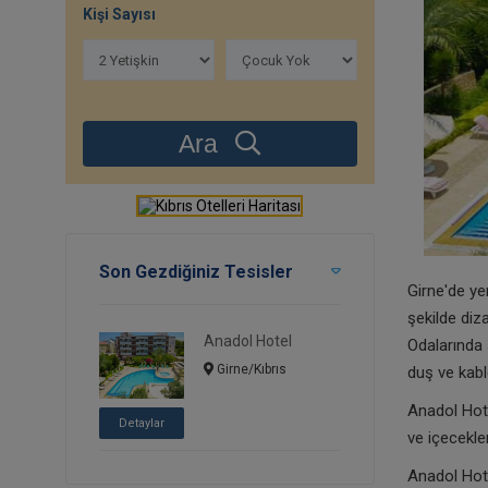
Kişi Sayısı
Ara
Son Gezdiğiniz Tesisler
Girne'de ye
şekilde diza
Anadol Hotel
Odalarında 
Girne/Kıbrıs
duş ve kabl
Anadol Hote
Detaylar
ve içecekler
Anadol Hote