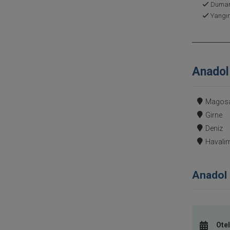
Duman 
Yangın
Anadol 
Magos
Girne
Deniz
Havali
Anadol 
Otel