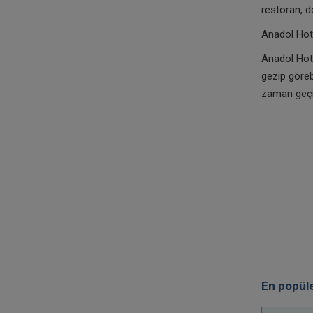
restoran, d
Anadol Hot
Anadol Hote
gezip görebi
zaman geçir
En popüle