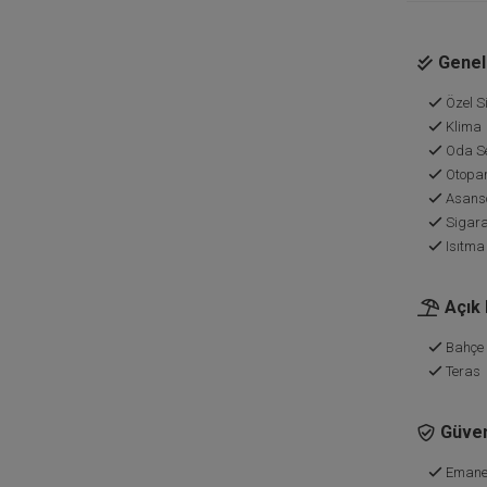
Genel 
Özel Si
Klima
Oda Se
Otopa
Asans
Sigara
Isıtma
Açık
Bahçe
Teras
Güven
Emane