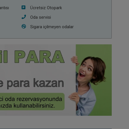
ntısı
Ücretsiz Otopark
Oda servisi
Sigara içilmeyen odalar