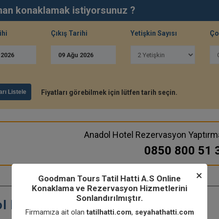
an konaklamak istiyorsunuz ?
ihi
Çıkış Tarihi
Yetişkin Sayısı
Ço
u
2026
09
Ağu
2026
arı Listele
Fiyatları görebilmek için lütfen tarih seçin.
Anadol Hotel Rezervasyon Yaptırm
0850 800 51 
×
Goodman Tours Tatil Hatti A.S Online
Konaklama ve Rezervasyon Hizmetlerini
Sonlandırılmıştır.
 Hotel Tesisinin Özellikleri
Firmamıza ait olan
tatilhatti.com
,
seyahathatti.com