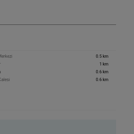
Merkezi
0.5 km
r
1 km
a
0.6 km
Kalesi
0.6 km