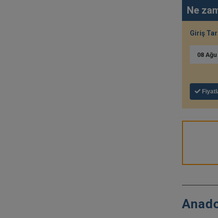
Ne zam
Giriş Tar
08
Ağ
Fiyatl
Anadol