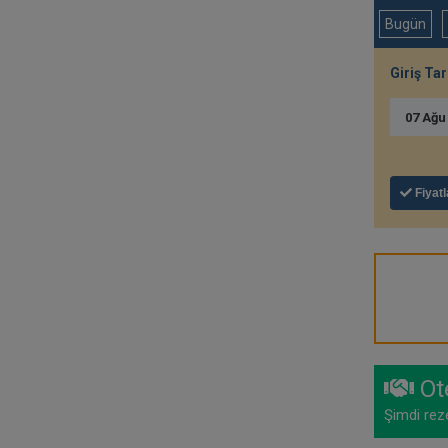
Bugün
Giriş Tar
07
Ağ
Fiyatl
Ote
Şimdi reze