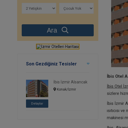
Ara
Son Gezdiğiniz Tesisler
İbis Otel 
İbis İzmir Alsancak
İbis Otel İz
Konak/İzmir
sizlere hizm
İbis İzmir 
Detaylar
ısıtıcısı v
makinesi m
Ibis Alsanc