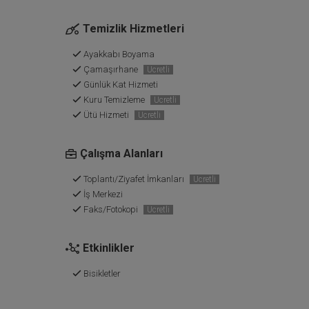
Temizlik Hizmetleri
Ayakkabı Boyama
Çamaşırhane
Ücretli
Günlük Kat Hizmeti
Kuru Temizleme
Ücretli
Ütü Hizmeti
Ücretli
Çalışma Alanları
Toplantı/Ziyafet İmkanları
Ücretli
İş Merkezi
Faks/Fotokopi
Ücretli
Etkinlikler
Bisikletler