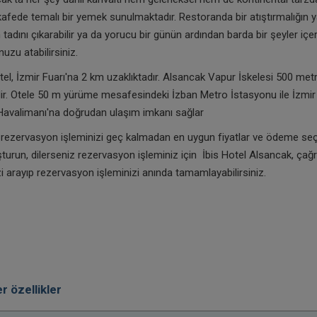
afede temalı bir yemek sunulmaktadır. Restoranda bir atıştırmalığın y
 tadını çıkarabilir ya da yorucu bir günün ardından barda bir şeyler içe
uzu atabilirsiniz.
Otel, İzmir Fuarı'na 2 km uzaklıktadır. Alsancak Vapur İskelesi 500 met
r. Otele 50 m yürüme mesafesindeki İzban Metro İstasyonu ile İzmi
avalimanı'na doğrudan ulaşım imkanı sağlar
e rezervasyon işleminizi geç kalmadan en uygun fiyatlar ve ödeme seçe
urun, dilerseniz rezervasyon işleminiz için İbis Hotel Alsancak, çağr
 arayıp rezervasyon işleminizi anında tamamlayabilirsiniz.
r özellikler