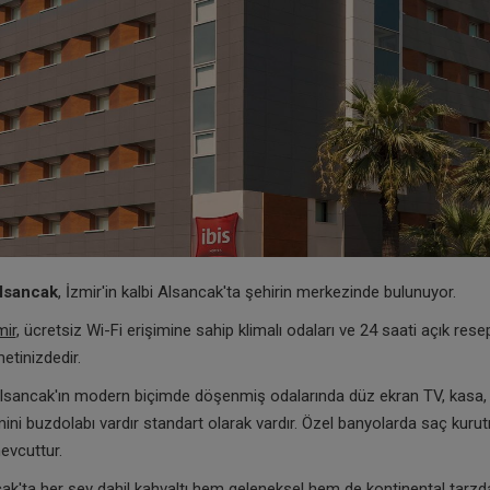
Alsancak
, İzmir'in kalbi Alsancak'ta şehirin merkezinde bulunuyor.
mir
, ücretsiz Wi-Fi erişimine sahip klimalı odaları ve 24 saati açık rese
etinizdedir.
Alsancak'ın modern biçimde döşenmiş odalarında düz ekran TV, kasa, e
e mini buzdolabı vardır standart olarak vardır. Özel banyolarda saç kuru
evcuttur.
ak'ta her şey dahil kahvaltı hem geleneksel hem de kontinental tarzda