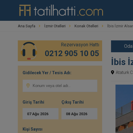
Ana Sayfa
İzmir Otelleri
Konak Otelleri
İbis İzmir Als
Rezervasyon Hattı
Odal
0212 905 10 05
İbis 
Ataturk C
Gidilecek Yer / Tesis Adı:
Giriş Tarihi
Çıkış Tarihi
07
Ağu
2026
08
Ağu
2026
Kişi Sayısı