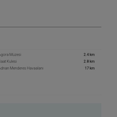
Agora Müzesi
2.4 km
Saat Kulesi
2.8 km
 Adnan Menderes Havaalanı
17 km