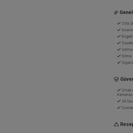
Genel 
Oda Se
Asans
Engelli
Gazete
Isıtma
Klima
Sigara
Güven
Ortak 
Kameras
24 Saa
Duman 
Resep