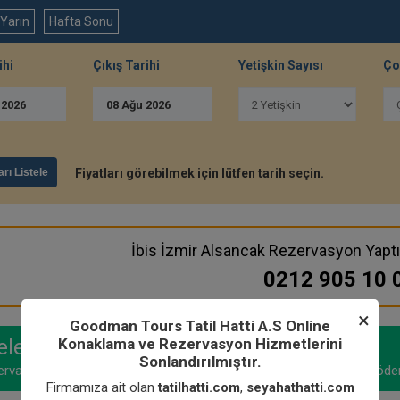
Yarın
Hafta Sonu
ihi
Çıkış Tarihi
Yetişkin Sayısı
Ço
u
2026
08
Ağu
2026
arı Listele
Fiyatları görebilmek için lütfen tarih seçin.
İbis İzmir Alsancak Rezervasyon Yapt
0212 905 10 
×
Goodman Tours Tatil Hatti A.S Online
Konaklama ve Rezervasyon Hizmetlerini
le gelince öde!
Sonlandırılmıştır.
rvasyon oluşturabilir, tesise geldiğinizde nakit veya kredi kartı ile öde
Firmamıza ait olan
tatilhatti.com
,
seyahathatti.com