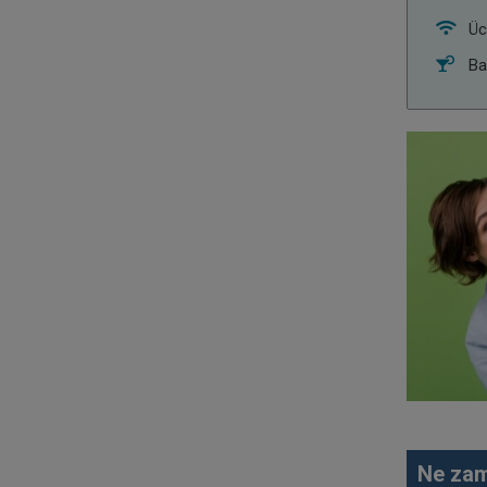
Üc
Ba
Ne zam