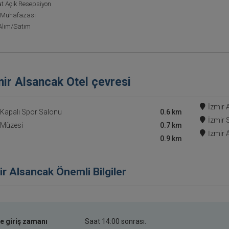
t Açık Resepsiyon
 Muhafazası
Alım/Satım
mir Alsancak Otel çevresi
İzmir 
 Kapalı Spor Salonu
0.6 km
İzmir 
 Müzesi
0.7 km
İzmir
0.9 km
ir Alsancak Önemli Bilgiler
e giriş zamanı
Saat 14:00 sonrası.