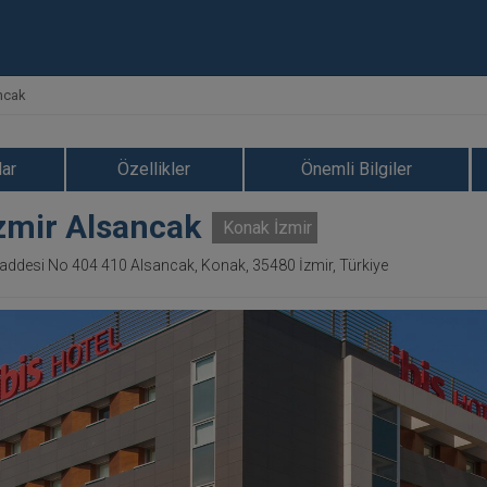
ancak
ar
Özellikler
Önemli Bilgiler
İzmir Alsancak
Konak İzmir
addesi No 404 410 Alsancak, Konak, 35480 İzmir, Türkiye