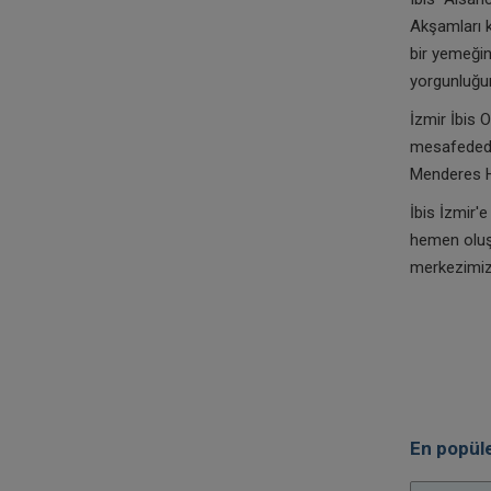
Akşamları k
bir yemeğin
yorgunluğun
İzmir İbis 
mesafededi
Menderes H
İbis İzmir'
hemen oluşt
merkezimizi
En popüle