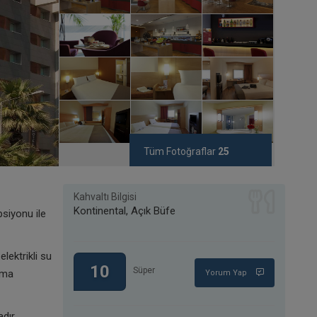
Tüm Fotoğraflar
25
Kahvaltı Bilgisi
Kontinental, Açık Büfe
psiyonu ile
lektrikli su
10
Süper
tma
Yorum Yap
dır.