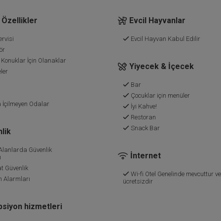
Özellikler
Evcil Hayvanlar
rvisi
Evcil Hayvan Kabul Edilir
ör
 Konuklar İçin Olanaklar
Yiyecek & İçecek
ler
Bar
Çocuklar için menüler
 İçilmeyen Odalar
İyi Kahve!
Restoran
Snack Bar
lik
Alanlarda Güvenlik
İnternet
ı
t Güvenlik
Wi-fi Otel Genelinde mevcuttur ve
Alarmları
ücretsizdir
siyon hizmetleri