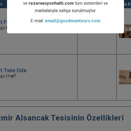
ve
rezervasyonhatti.com
tüm sistemleri ve
i
Azami
Oda R
markalarıyla satışa sunulmuştur.
E-mail:
email@goodmantours.com
t French Oda
2
üğü
17 M
. Odalarda çift kişilik tek yatak
t Twin Oda
2
üğü
17 M
.
zmir Alsancak Tesisinin Özellikleri