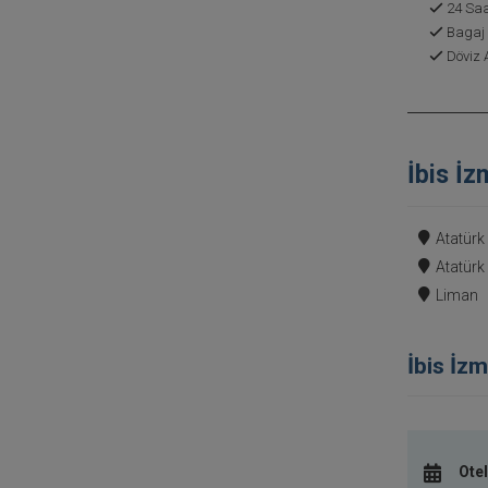
24 Saa
Bagaj
Döviz 
İbis İz
Atatürk
Atatürk
Liman
İbis İzm
Otel