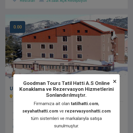
Restoran
24 Saat Açık Resepsiyon
0.00
×
Goodman Tours Tatil Hatti A.S Online
Uslan Hotel Uludağ
Konaklama ve Rezervasyon Hizmetlerini
Sonlandırılmıştır.
Kirazlı 1. Gelişim Bölgesi, 16800 Osmangazi/Bursa
Firmamıza ait olan
tatilhatti.com
,
seyahathatti.com
ve
rezervasyonhatti.com
WiFi tüm alanlarda mevcut
tüm sistemleri ve markalarıyla satışa
Ücretsiz Wi-Fi internet bağlantısı
Ücretsiz Otopark
sunulmuştur.
Sigara içilmeyen odalar
Restoran
Oda servisi