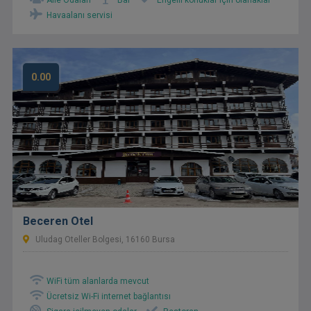
Aile Odaları
Bar
Engelli konuklar için olanaklar
Havaalanı servisi
0.00
Beceren Otel
Uludag Oteller Bolgesi, 16160 Bursa
WiFi tüm alanlarda mevcut
Ücretsiz Wi-Fi internet bağlantısı