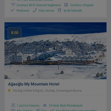
Ücretsiz Wi-Fi internet bağlantısı
Ücretsiz Otopark
Restoran
Oda servisi
İyi bir kahvaltı
8.00
Ağaoğlu My Mountain Hotel
Uludağ Oteller Bölgesi, Uludağ, Osmangazi/Bursa
1 yüzme havuzu
24 Saat Açık Resepsiyon