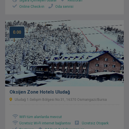
Sigara içilmeyen odalar
Restoran
Online Check-in
Oda servisi
0.00
Oksijen Zone Hotels Uludağ
Uludağ 1.Gelişim Bölgesi No:31, 16370 Osmangazi/Bursa
WiFi tüm alanlarda mevcut
Ücretsiz Wi-Fi internet bağlantısı
Ücretsiz Otopark