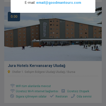
E-mail:
email@goodmantours.com
0.00
Jura Hotels Kervansaray Uludağ
Oteller 1. Gelişim Bölgesi Uludağ Uludağ / Bursa
WiFi tüm alanlarda mevcut
Ücretsiz Wi-Fi internet bağlantısı
Ücretsiz Otopark
Sigara içilmeyen odalar
Restoran
Oda servisi