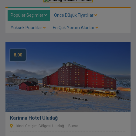
Popüler Seçimler
Önce Düşük Fiyatlılar
Yüksek Puanlılar
En Çok Yorum Alanlar
8.00
Karinna Hotel Uludağ
İkinci Gelişim Bölgesi Uludağ – Bursa