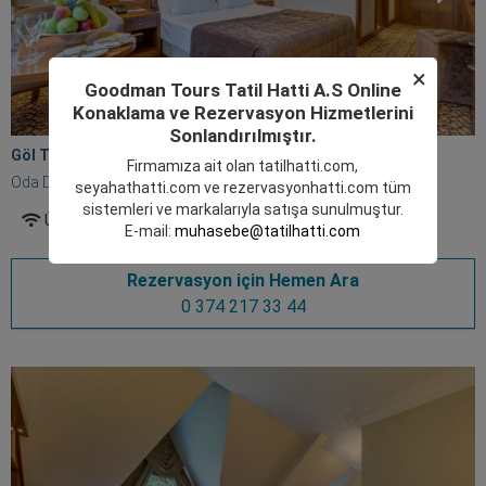
×
Goodman Tours Tatil Hatti A.S Online
Konaklama ve Rezervasyon Hizmetlerini
Sonlandırılmıştır.
Göl Tarafı Oda 24 M
2
Firmamıza ait olan
tatilhatti.com
,
Oda Detayları
seyahathatti.com
ve
rezervasyonhatti.com
tüm
sistemleri ve markalarıyla satışa sunulmuştur.
Ücretsiz Wifi
Banyo
Klima
TV
Kahvaltı
E-mail:
muhasebe@tatilhatti.com
Rezervasyon için Hemen Ara
0 374 217 33 44