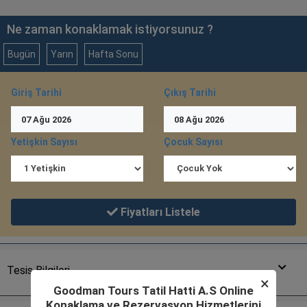
Ne zaman konaklamak istiyorsunuz ?
Bugün
Yarın
Hafta Sonu
Giriş Tarihi
Çıkış Tarihi
07
Ağu
2026
08
Ağu
2026
Yetişkin Sayısı
Çocuk Sayısı
Fiyatları Listele
Tesis Bilgileri
×
Goodman Tours Tatil Hatti A.S Online
Konaklama ve Rezervasyon Hizmetlerini