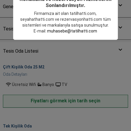
Sonlandırılmıştır.
Genel Özellikler
Firmamıza ait olan
tatilhatti.com
,
seyahathatti.com
ve
rezervasyonhatti.com
tüm
sistemleri ve markalarıyla satışa sunulmuştur.
Tesis Çevresi
E-mail:
muhasebe@tatilhatti.com
Tesis Oda Listesi
Çift Kişilik Oda 25 M
2
Oda Detayları
Ücretsiz Wifi
Banyo
TV
Fiyatları görmek için tarih seçin
Tek Kişilik Oda