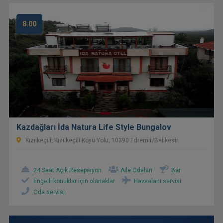
8.00
Kazdağları İda Natura Life Style Bungalov
Kızılkeçili, Kızılkeçili Köyü Yolu, 10390 Edremit/Balıkesir
24 Saat Açık Resepsiyon
Aile Odaları
Bar
Engelli konuklar için olanaklar
Havaalanı servisi
Oda servisi