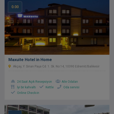
0.00
Maxuite Hotel in Home
Akçay, Y. Sinan Paşa Cd. 1. Sk. No:14, 10390 Edremit/Balıkesir
24 Saat Açık Resepsiyon
Aile Odaları
İyi bir kahvaltı
Kettle
Oda servisi
Online Check-in