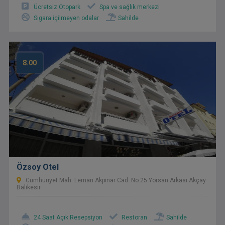
Ücretsiz Otopark
Spa ve sağlık merkezi
Sigara içilmeyen odalar
Sahilde
8.00
Özsoy Otel
Cumhuriyet Mah. Leman Akpinar Cad. No:25 Yorsan Arkası Akçay
Balikesir
24 Saat Açık Resepsiyon
Restoran
Sahilde