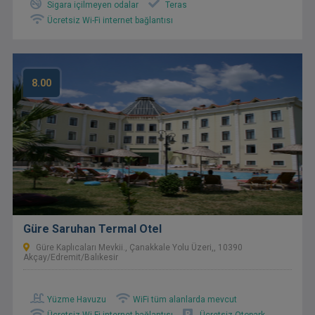
Sigara içilmeyen odalar
Teras
Ücretsiz Wi-Fi internet bağlantısı
8.00
Güre Saruhan Termal Otel
Güre Kaplıcaları Mevkii., Çanakkale Yolu Üzeri,, 10390
Akçay/Edremit/Balıkesir
Yüzme Havuzu
WiFi tüm alanlarda mevcut