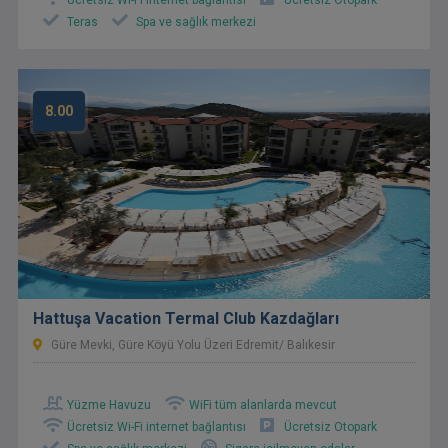
Ücretsiz Wi-Fi internet bağlantısı
Ücretsiz Otopark
Teras
Spa ve sağlık merkezi
8.00
Hattuşa Vacation Termal Club Kazdağları
Güre Mevki, Güre Köyü Yolu Üzeri Edremit/ Balıkesir
Yüzme Havuzu
WiFi tüm alanlarda mevcut
Ücretsiz Wi-Fi internet bağlantısı
Ücretsiz Otopark