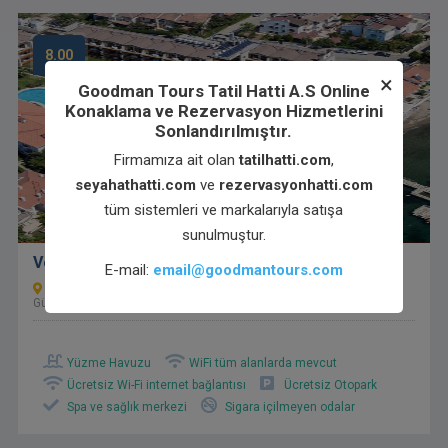
8.00
×
Goodman Tours Tatil Hatti A.S Online
Konaklama ve Rezervasyon Hizmetlerini
Sonlandırılmıştır.
Firmamıza ait olan
tatilhatti.com
,
seyahathatti.com
ve
rezervasyonhatti.com
tüm sistemleri ve markalarıyla satışa
sunulmuştur.
Venüs Termal Otel
E-mail:
email@goodmantours.com
Güre Mahallesi Turgut Reis 10. Sokak No: 1 PK:10395
Güre/Edremit/Balıkesir
Yüzme Havuzu
WiFi tüm alanlarda mevcut
Ücretsiz Wi-Fi internet bağlantısı
Ücretsiz Otopark
Spa ve sağlık merkezi
Sigara içilmeyen odalar