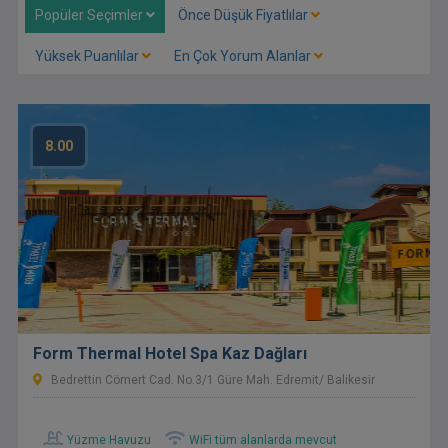
Popüler Seçimler
Önce Düşük Fiyatlılar
Yüksek Puanlılar
En Çok Yorum Alanlar
8.00
Form Thermal Hotel Spa Kaz Dağları
Bedrettin Cömert Cad. No.3/1 Güre Mah. Edremit/ Balikesir
Yüzme Havuzu
WiFi tüm alanlarda mevcut