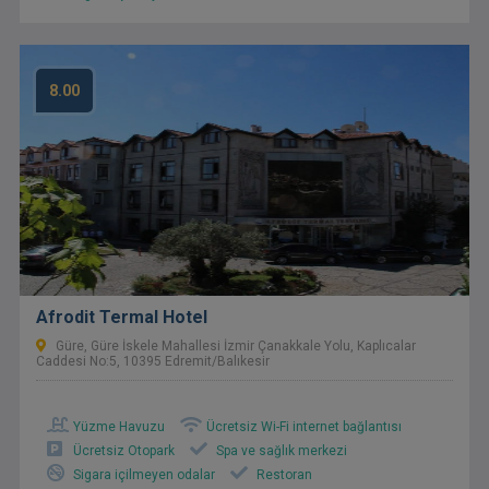
8.00
Afrodit Termal Hotel
Güre, Güre İskele Mahallesi İzmir Çanakkale Yolu, Kaplıcalar
Caddesi No:5, 10395 Edremit/Balıkesir
Yüzme Havuzu
Ücretsiz Wi-Fi internet bağlantısı
Ücretsiz Otopark
Spa ve sağlık merkezi
Sigara içilmeyen odalar
Restoran