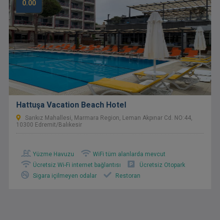
0.00
Hattuşa Vacation Beach Hotel
Sarıkız Mahallesi, Marmara Region, Leman Akpınar Cd. NO:44,
10300 Edremit/Balıkesir
Yüzme Havuzu
WiFi tüm alanlarda mevcut
Ücretsiz Wi-Fi internet bağlantısı
Ücretsiz Otopark
Sigara içilmeyen odalar
Restoran