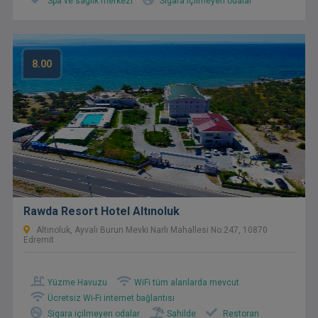
Spa ve sağlık merkezi
Sigara içilmeyen odalar
8.00
Rawda Resort Hotel Altınoluk
Altınoluk, Ayvalı Burun Mevki Narlı Mahallesi No:247, 10870
Edremit
Yüzme Havuzu
WiFi tüm alanlarda mevcut
Ücretsiz Wi-Fi internet bağlantısı
Sigara içilmeyen odalar
Sahilde
Restoran