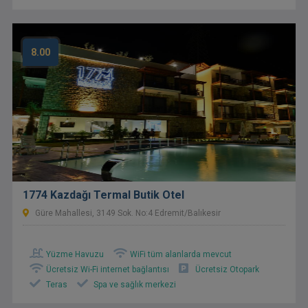
8.00
1774 Kazdağı Termal Butik Otel
Güre Mahallesi, 3149 Sok. No:4 Edremit/Balıkesir
Yüzme Havuzu
WiFi tüm alanlarda mevcut
Ücretsiz Wi-Fi internet bağlantısı
Ücretsiz Otopark
Teras
Spa ve sağlık merkezi